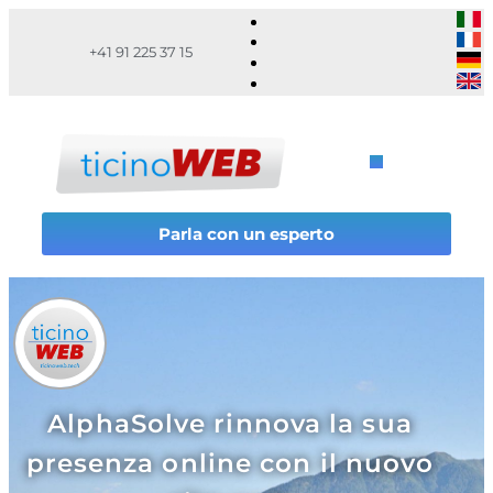
+41 91 225 37 15
Parla con un esperto
AlphaSolve rinnova la sua
presenza online con il nuovo