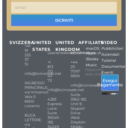
ISCRIVITI
SVIZZERA
UNITED
UNITED
AFFILIATE
VIDEO
+41
macOS
Pubblicitari
STATES
KINGDOM
91
usacanadaweb.com
britishweb.co.uk
Apps
Aziendali
225
iBooks
37
Tutorial
+1
+44
15
Music
Documentari
813
20
Rapporto
212
7097
Eventi
info@ticinoweb.net
dello staff
43
5906
Esegui
73
INGRESSO
Pagamento
info@ticinoweb.net
PRINCIPALE:
info@ticinoweb.net
via Vincenzo
Suite
Vela 5
4283
3962-182
6600
Express
Unit 9,
Locarno
Lane
Skyport
Suite
Drive
BUCA
39249-
West
LETTERE:
182
Drayton
via
34249
Middx -