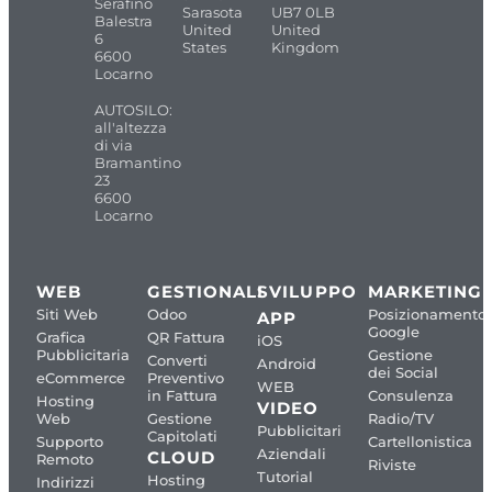
Serafino
Sarasota
UB7 0LB
Balestra
United
United
6
States
Kingdom
6600
Locarno
AUTOSILO:
all'altezza
di via
Bramantino
23
6600
Locarno
WEB
GESTIONALI
SVILUPPO
MARKETING
Siti Web
Odoo
Posizionamento
APP
Google
Grafica
QR Fattura
iOS
Pubblicitaria
Gestione
Converti
Android
dei Social
eCommerce
Preventivo
WEB
in Fattura
Consulenza
Hosting
VIDEO
Web
Gestione
Radio/TV
Pubblicitari
Capitolati
Supporto
Cartellonistica
Aziendali
CLOUD
Remoto
Riviste
Tutorial
Hosting
Indirizzi