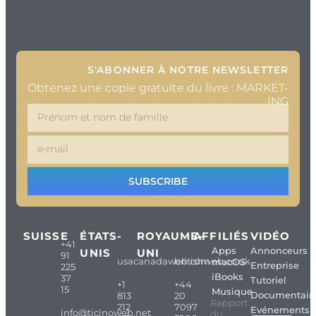
S'ABONNER À NOTRE NEWSLETTER
Obtenez une copie gratuite du livre : MARKET-
ING
SUBSCRIBE
SUISSE
ÉTATS-
ROYAUME-
AFFILIÉS
VIDÉO
+41
Apps
Annonceurs
UNIS
UNI
91
usacanadaweb.com
britishweb.co.uk
macOS
Entreprise
225
iBooks
37
Tutoriel
+1
+44
15
Musique
Documentair
813
20
Rapport
212
7097
Evénements
info@ticinoweb.net
du