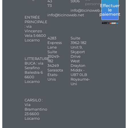
43
5906
personnel
Effectuer
73
le
info@ticinoweb.net
paiement
info@ticinoweb.net
ENTRÉE
PRINCIPALE
: via
Vincenzo
Vela 5 6600
4283
Suite
Locarno
Express
3962-182
Lane
Unit 9,
Suite
Skyport
39249-
Drive
LITTERATURE
182
West
BUCA : via
34249
Drayton
Serafino
Sarasota
Middx -
Balestra 6
États-
UB7 0LB
6600
Unis
Royaume-
Locarno
Uni
CARSILO :
Via
Bramantino
23 6600
Locarno