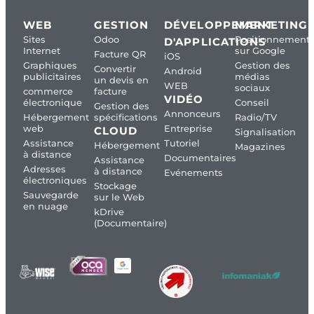
WEB
GESTION
DÉVELOPPEMENT
MARKETING
Sites
Odoo
Positionnement
D'APPLICATIONS
Internet
sur Google
Facture QR
iOS
Graphiques
Gestion des
Convertir
Android
publicitaires
médias
un devis en
WEB
sociaux
commerce
facture
VIDÉO
électronique
Conseil
Gestion des
Annonceurs
Hébergement
spécifications
Radio/TV
web
Entreprise
CLOUD
Signalisation
Assistance
Tutoriel
Hébergement
Magazines
à distance
Documentaires
Assistance
Adresses
à distance
Evénements
électroniques
Stockage
Sauvegarde
sur le Web
en nuage
kDrive
(Documentaire)