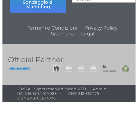
Sondaggio di
Marketing
Termini e Condizioni
Privacy Policy
Sitemaps
Legal
Official Partner
2026 All rights reserved. ticinoWEB
Admin
RC: CH-501.1.019.985-4
CHE-312.661.279
DUNS 48-038-7076