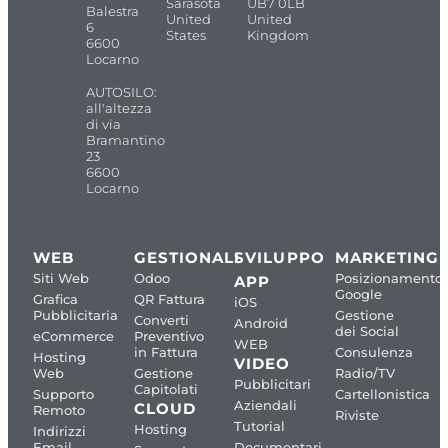
Sarasota
UB7 0LB
Balestra
United
United
6
States
Kingdom
6600
Locarno
AUTOSILO:
all'altezza
di via
Bramantino
23
6600
Locarno
WEB
GESTIONALI
SVILUPPO
MARKETING
Siti Web
Odoo
Posizionamento
APP
Google
Grafica
QR Fattura
iOS
Pubblicitaria
Gestione
Converti
Android
dei Social
eCommerce
Preventivo
WEB
in Fattura
Consulenza
Hosting
VIDEO
Web
Gestione
Radio/TV
Pubblicitari
Capitolati
Supporto
Cartellonistica
Aziendali
CLOUD
Remoto
Riviste
Tutorial
Hosting
Indirizzi
Email
Documentari