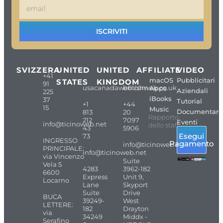
ISCRIVITI
SVIZZERA
UNITED
UNITED
AFFILIATE
VIDEO
+41
macOS
Pubblicitari
STATES
KINGDOM
91
usacanadaweb.com
britishweb.co.uk
Apps
Aziendali
225
iBooks
37
Tutorial
+1
+44
15
Music
Documentari
813
20
Rapporto
212
7097
Eventi
info@ticinoweb.net
dello staff
43
5906
Esegui
73
INGRESSO
Pagamento
info@ticinoweb.net
PRINCIPALE:
info@ticinoweb.net
via Vincenzo
Suite
Vela 5
4283
3962-182
6600
Express
Unit 9,
Locarno
Lane
Skyport
Suite
Drive
BUCA
39249-
West
LETTERE:
182
Drayton
via
34249
Middx -
Serafino