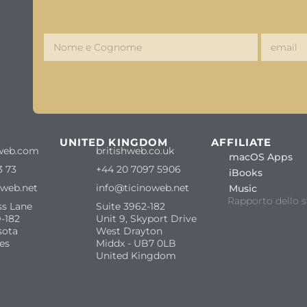
S
UNITED KINGDOM
AFFILIATE
web.com
britishweb.co.uk
macOS Apps
3 73
+44 20 7097 5906
iBooks
oweb.net
info@ticinoweb.net
Music
Rapporto dello s
ss Lane
Suite 3962-182
-182
Unit 9, Skyport Drive
sota
West Drayton
es
Middx - UB7 0LB
United Kingdom