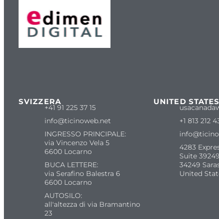
SVIZZERA
UNITED STATE
+41 91 225 37 15
usacanada
info@ticinoweb.net
+1 813 212 4
INGRESSO PRINCIPALE:
info@ticin
via Vincenzo Vela 5
4283 Expre
6600 Locarno
Suite 39249
BUCA LETTERE:
34249 Sara
via Serafino Balestra 6
United Stat
6600 Locarno
AUTOSILO:
all'altezza di via Bramantino
23