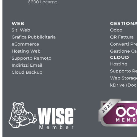
6600 Locarno
WEB
GESTIONA
Siti Web
Odoo
Grafica Pubblicitaria
QR Fattura
eCommerce
Converti Pre
Hosting Web
Gestione Cap
CLOUD
Supporto Remoto
Hosting
Indirizzi Email
Supporto R
Cloud Backup
Web Storag
kDrive (Do