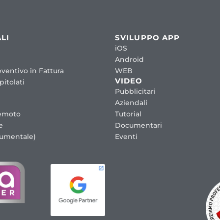
LI
SVILUPPO APP
iOS
Android
ventivo in Fattura
WEB
VIDEO
itolati
Pubblicitari
Aziendali
emoto
Tutorial
e
Documentari
cumentale)
Eventi