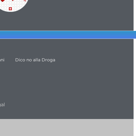
ani
Dico no alla Droga
al