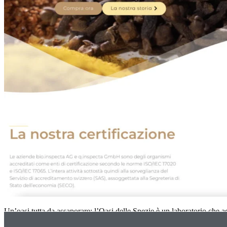
Un’oasi tutta da assaporare: l’Oasi delle Spezie è un laboratorio che a