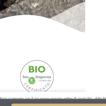
desso si presenta con il suo nuovo negozio online di spezie bio, alghe bi