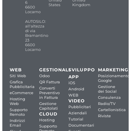
6
States
Kingdom
6600
Locarno
AUTOSILO:
all'altezza
di via
Bramantino
23
6600
Locarno
WEB
GESTIONALI
SVILUPPO
MARKETING
Siti Web
Odoo
Posizionamento
APP
Google
Grafica
QR Fattura
iOS
Pubblicitaria
Gestione
Converti
Android
dei Social
eCommerce
Preventivo
WEB
in Fattura
Consulenza
Hosting
VIDEO
Web
Gestione
Radio/TV
Pubblicitari
Capitolati
Supporto
Cartellonistica
Aziendali
CLOUD
Remoto
Riviste
Tutorial
Hosting
Indirizzi
Email
Documentari
Supporto
Remoto