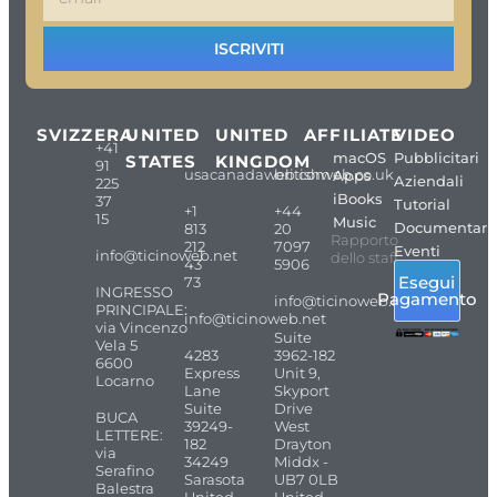
ISCRIVITI
SVIZZERA
UNITED
UNITED
AFFILIATE
VIDEO
+41
macOS
Pubblicitari
STATES
KINGDOM
91
usacanadaweb.com
britishweb.co.uk
Apps
Aziendali
225
iBooks
37
Tutorial
+1
+44
15
Music
Documentari
813
20
Rapporto
212
7097
Eventi
info@ticinoweb.net
dello staff
43
5906
Esegui
73
INGRESSO
Pagamento
info@ticinoweb.net
PRINCIPALE:
info@ticinoweb.net
via Vincenzo
Suite
Vela 5
4283
3962-182
6600
Express
Unit 9,
Locarno
Lane
Skyport
Suite
Drive
BUCA
39249-
West
LETTERE:
182
Drayton
via
34249
Middx -
Serafino
Sarasota
UB7 0LB
Balestra
United
United