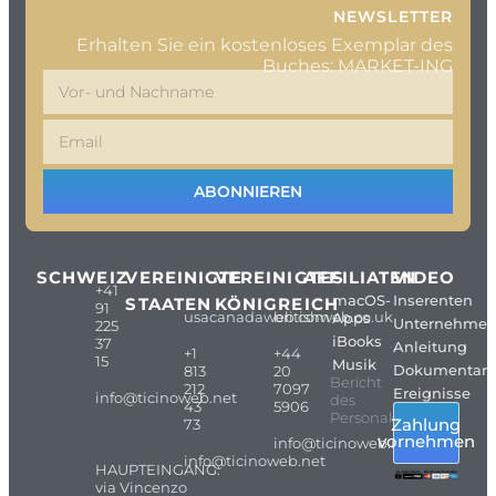
NEWSLETTER
Erhalten Sie ein kostenloses Exemplar des
Buches: MARKET-ING
ABONNIEREN
SCHWEIZ
VEREINIGTE
VEREINIGTES
AFFILIATEN
VIDEO
+41
macOS-
Inserenten
STAATEN
KÖNIGREICH
91
usacanadaweb.com
britishweb.co.uk
Apps
Unternehme
225
iBooks
37
Anleitung
+1
+44
15
Musik
Dokumentarf
813
20
Bericht
212
7097
Ereignisse
info@ticinoweb.net
des
43
5906
Personals
Zahlung
73
vornehmen
info@ticinoweb.net
info@ticinoweb.net
HAUPTEINGANG:
via Vincenzo