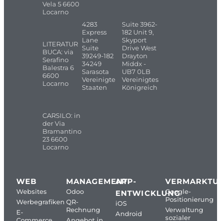
Vela 5 6600
Locarno
4283
Suite 3962-
Express
182 Unit 9,
Lane
Skyport
LITERATUR
Suite
Drive West
BUCA: via
39249-182
Drayton
Serafino
34249
Middx -
Balestra 6
Sarasota
UB7 0LB
6600
Vereinigte
Vereinigtes
Locarno
Staaten
Königreich
CARSILO: in
der Via
Bramantino
23 6600
Locarno
WEB
MANAGEMENT
APP-
VERMARKTU
Websites
Odoo
Google-
ENTWICKLUNG
Positionierung
Werbegrafiken
QR-
iOS
Rechnung
Verwaltung
E-
Android
sozialer
Commerce
Angebot in