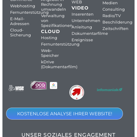
WEB
Medien
Rechnung
Webhosting
VIDEO
umwandeln
Consulting
Fernunterstützung
Inserenten
Verwaltung
Radio/TV
E-Mail-
von
Unternehmen
Beschilderung
Adressen
Spezifikationen
Anleitung
Zeitschriften
Cloud-
CLOUD
Dokumentarfilme
Sicherung
Hosting
Ereignisse
Fernunterstützung
Web-
Speicher
kDrive
(Dokumentarfilm)
KOSTENLOSE ANALYSE IHRER WEBSITE!
UNSER SOZIALES ENGAGEMENT