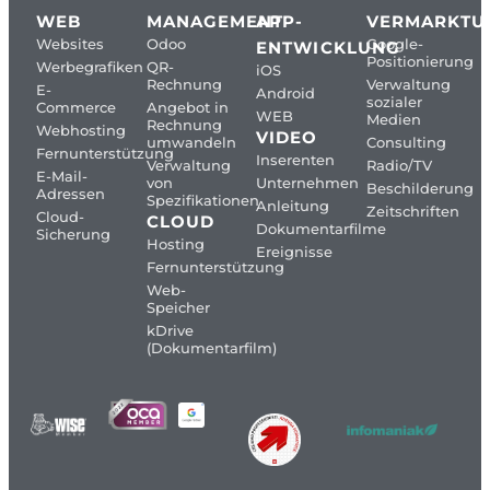
WEB
MANAGEMENT
APP-
VERMARKTU
Websites
Odoo
Google-
ENTWICKLUNG
Positionierung
Werbegrafiken
QR-
iOS
Rechnung
Verwaltung
E-
Android
sozialer
Commerce
Angebot in
WEB
Medien
Rechnung
Webhosting
VIDEO
umwandeln
Consulting
Fernunterstützung
Inserenten
Verwaltung
Radio/TV
E-Mail-
von
Unternehmen
Beschilderung
Adressen
Spezifikationen
Anleitung
Zeitschriften
Cloud-
CLOUD
Dokumentarfilme
Sicherung
Hosting
Ereignisse
Fernunterstützung
Web-
Speicher
kDrive
(Dokumentarfilm)