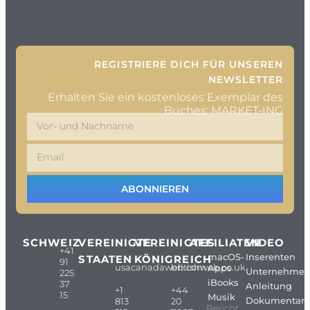
REGISTRIERE DICH FÜR UNSEREN
NEWSLETTER
Erhalten Sie ein kostenloses Exemplar des
Buches: MARKET-ING
ABONNIEREN
SCHWEIZ
VEREINIGTE
VEREINIGTES
AFFILIATEN
VIDEO
+41
macOS-
Inserenten
STAATEN
KÖNIGREICH
91
usacanadaweb.com
britishweb.co.uk
Apps
Unternehme
225
iBooks
37
Anleitung
+1
+44
15
Musik
Dokumentarf
813
20
Bericht