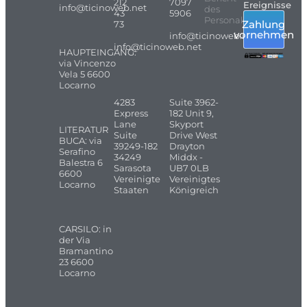
212
7097
Ereignisse
info@ticinoweb.net
des
43
5906
Personals
Zahlung
73
vornehmen
info@ticinoweb.net
info@ticinoweb.net
HAUPTEINGANG:
via Vincenzo
Vela 5 6600
Locarno
4283
Suite 3962-
Express
182 Unit 9,
Lane
Skyport
LITERATUR
Suite
Drive West
BUCA: via
39249-182
Drayton
Serafino
34249
Middx -
Balestra 6
Sarasota
UB7 0LB
6600
Vereinigte
Vereinigtes
Locarno
Staaten
Königreich
CARSILO: in
der Via
Bramantino
23 6600
Locarno