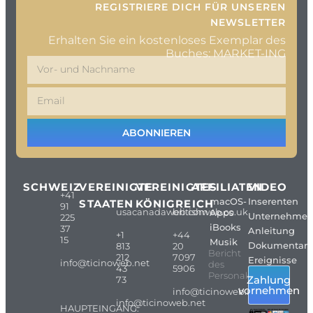
REGISTRIERE DICH FÜR UNSEREN
NEWSLETTER
Erhalten Sie ein kostenloses Exemplar des
Buches: MARKET-ING
ABONNIEREN
SCHWEIZ
VEREINIGTE
VEREINIGTES
AFFILIATEN
VIDEO
+41
macOS-
Inserenten
STAATEN
KÖNIGREICH
91
usacanadaweb.com
britishweb.co.uk
Apps
Unternehme
225
iBooks
37
Anleitung
+1
+44
15
Musik
Dokumentarf
813
20
Bericht
212
7097
Ereignisse
info@ticinoweb.net
des
43
5906
Personals
Zahlung
73
vornehmen
info@ticinoweb.net
info@ticinoweb.net
HAUPTEINGANG: