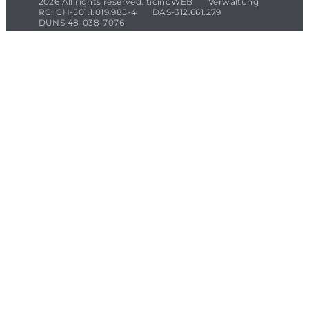
2026 All rights reserved. ticinoWEB
Verwaltung
RC: CH-501.1.019.985-4
DAS-312.661.279
DUNS 48-038-7076