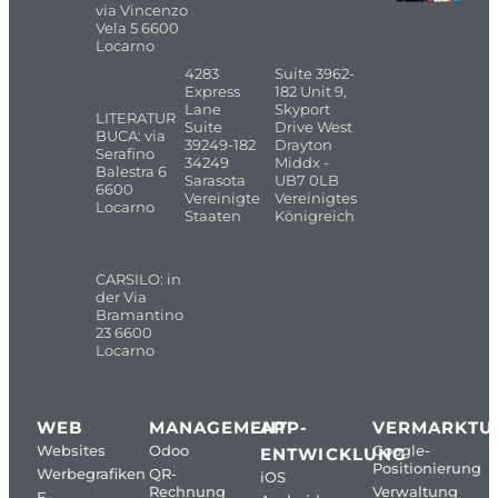
via Vincenzo
Vela 5 6600
Locarno
4283
Suite 3962-
Express
182 Unit 9,
Lane
Skyport
LITERATUR
Suite
Drive West
BUCA: via
39249-182
Drayton
Serafino
34249
Middx -
Balestra 6
Sarasota
UB7 0LB
6600
Vereinigte
Vereinigtes
Locarno
Staaten
Königreich
CARSILO: in
der Via
Bramantino
23 6600
Locarno
WEB
MANAGEMENT
APP-
VERMARKTU
Websites
Odoo
Google-
ENTWICKLUNG
Positionierung
Werbegrafiken
QR-
iOS
Rechnung
Verwaltung
E-