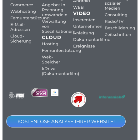
Android
sozialer
Commerce
Angebot in
WEB
Medien
Rechnung
Webhosting
VIDEO
umwandeln
Consulting
Fernunterstützung
Inserenten
Verwaltung
Radio/TV
E-Mail-
von
Unternehmen
Beschilderung
Adressen
Spezifikationen
Anleitung
Zeitschriften
Cloud-
CLOUD
Dokumentarfilme
Sicherung
Hosting
Ereignisse
Fernunterstützung
Web-
Speicher
kDrive
(Dokumentarfilm)
KOSTENLOSE ANALYSE IHRER WEBSITE!