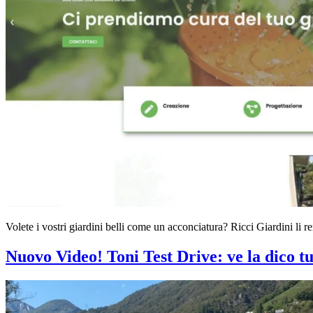
Volete i vostri giardini belli come un acconciatura? Ricci Giardini li 
Nuovo Video! Toni Test Drive: ve la dico tu