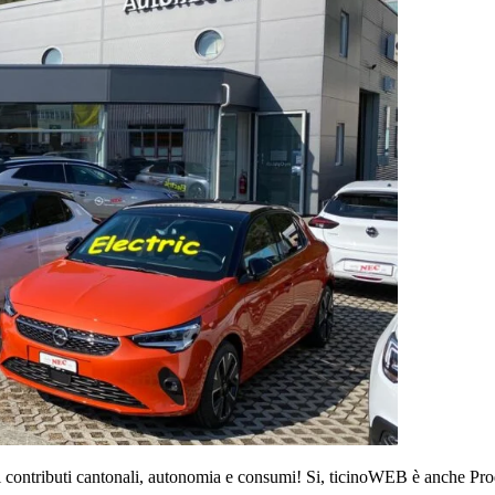
 i contributi cantonali, autonomia e consumi! Si, ticinoWEB è anche Pr