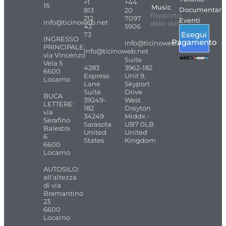
+1
+44
15
Music
Documentari
813
20
Rapporto
212
7097
Eventi
info@ticinoweb.net
dello staff
43
5906
Esegui
73
INGRESSO
Pagamento
info@ticinoweb.net
PRINCIPALE:
info@ticinoweb.net
via Vincenzo
Suite
Vela 5
4283
3962-182
6600
Express
Unit 9,
Locarno
Lane
Skyport
Suite
Drive
BUCA
39249-
West
LETTERE:
182
Drayton
via
34249
Middx -
Serafino
Sarasota
UB7 0LB
Balestra
United
United
6
States
Kingdom
6600
Locarno
AUTOSILO:
all'altezza
di via
Bramantino
23
6600
Locarno