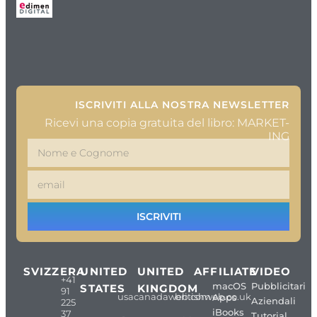
ISCRIVITI ALLA NOSTRA NEWSLETTER
Ricevi una copia gratuita del libro: MARKET-
ING
ISCRIVITI
SVIZZERA
UNITED
UNITED
AFFILIATE
VIDEO
+41
macOS
Pubblicitari
STATES
KINGDOM
91
usacanadaweb.com
britishweb.co.uk
Apps
Aziendali
225
iBooks
37
Tutorial