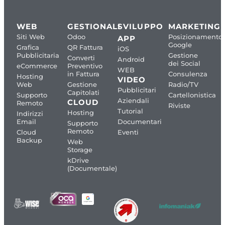
WEB
GESTIONALI
SVILUPPO
MARKETING
Siti Web
Odoo
Posizionamento
APP
Google
Grafica
QR Fattura
iOS
Pubblicitaria
Gestione
Converti
Android
dei Social
eCommerce
Preventivo
WEB
in Fattura
Consulenza
Hosting
VIDEO
Web
Gestione
Radio/TV
Pubblicitari
Capitolati
Supporto
Cartellonistica
Aziendali
CLOUD
Remoto
Riviste
Tutorial
Hosting
Indirizzi
Email
Documentari
Supporto
Remoto
Cloud
Eventi
Backup
Web
Storage
kDrive
(Documentale)