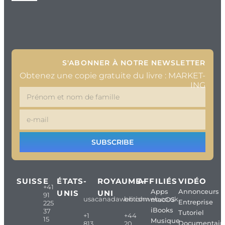
S'ABONNER À NOTRE NEWSLETTER
Obtenez une copie gratuite du livre : MARKET-
ING
SUBSCRIBE
SUISSE
ÉTATS-
ROYAUME-
AFFILIÉS
VIDÉO
+41
Apps
Annonceurs
UNIS
UNI
91
usacanadaweb.com
britishweb.co.uk
macOS
Entreprise
225
iBooks
37
Tutoriel
+1
+44
15
Musique
Documentair
813
20