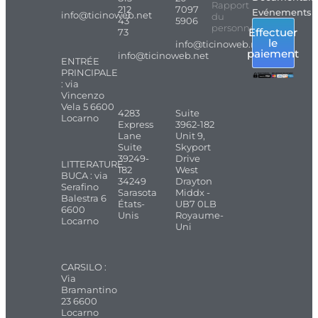
Rapport
212
7097
Evénements
info@ticinoweb.net
du
43
5906
personnel
Effectuer
73
le
info@ticinoweb.net
paiement
info@ticinoweb.net
ENTRÉE
PRINCIPALE
: via
Vincenzo
Vela 5 6600
4283
Suite
Locarno
Express
3962-182
Lane
Unit 9,
Suite
Skyport
39249-
Drive
LITTERATURE
182
West
BUCA : via
34249
Drayton
Serafino
Sarasota
Middx -
Balestra 6
États-
UB7 0LB
6600
Unis
Royaume-
Locarno
Uni
CARSILO :
Via
Bramantino
23 6600
Locarno