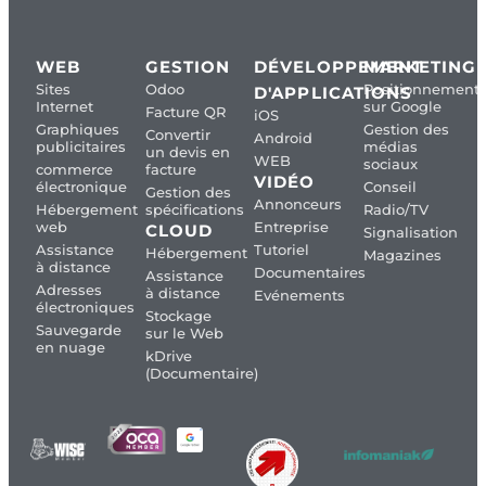
WEB
GESTION
DÉVELOPPEMENT
MARKETING
Sites
Odoo
Positionnement
D'APPLICATIONS
Internet
sur Google
Facture QR
iOS
Graphiques
Gestion des
Convertir
Android
publicitaires
médias
un devis en
WEB
sociaux
commerce
facture
VIDÉO
électronique
Conseil
Gestion des
Annonceurs
Hébergement
spécifications
Radio/TV
web
Entreprise
CLOUD
Signalisation
Assistance
Tutoriel
Hébergement
Magazines
à distance
Documentaires
Assistance
Adresses
à distance
Evénements
électroniques
Stockage
Sauvegarde
sur le Web
en nuage
kDrive
(Documentaire)