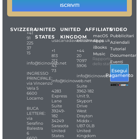
ISCRIVITI
SVIZZERA
UNITED
UNITED
AFFILIATE
VIDEO
+41
macOS
Pubblicitari
STATES
KINGDOM
91
usacanadaweb.com
britishweb.co.uk
Apps
Aziendali
225
iBooks
37
Tutorial
+1
+44
15
Music
Documentari
813
20
Rapporto
212
7097
Eventi
info@ticinoweb.net
dello staff
43
5906
Esegui
73
INGRESSO
Pagamento
info@ticinoweb.net
PRINCIPALE:
info@ticinoweb.net
via Vincenzo
Suite
Vela 5
4283
3962-182
6600
Express
Unit 9,
Locarno
Lane
Skyport
Suite
Drive
BUCA
39249-
West
LETTERE:
182
Drayton
via
34249
Middx -
Serafino
Sarasota
UB7 0LB
Balestra
United
United
6
States
Kingdom
6600