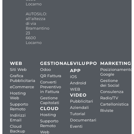
Locarno
AUTOSILO:
all'altezza
di via
Bramantino
23
6600
Locarno
WEB
GESTIONALI
SVILUPPO
MARKETING
Siti Web
Odoo
Posizionamento
APP
Google
Grafica
QR Fattura
iOS
Pubblicitaria
Gestione
Converti
Android
dei Social
eCommerce
Preventivo
WEB
in Fattura
Consulenza
Hosting
VIDEO
Web
Gestione
Radio/TV
Pubblicitari
Capitolati
Supporto
Cartellonistica
Aziendali
CLOUD
Remoto
Riviste
Tutorial
Hosting
Indirizzi
Email
Documentari
Supporto
Remoto
Cloud
Eventi
Backup
Web