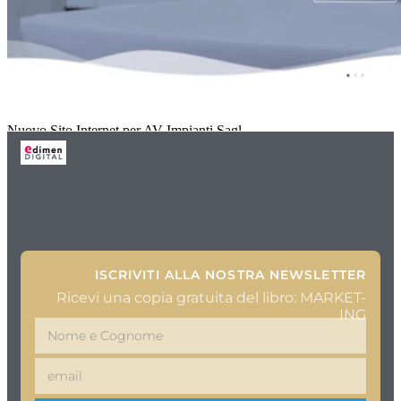
Nuovo Sito Internet per AV Impianti Sagl
ISCRIVITI ALLA NOSTRA NEWSLETTER
Ricevi una copia gratuita del libro: MARKET-
ING