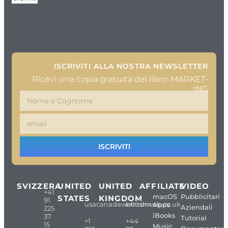
ISCRIVITI ALLA NOSTRA NEWSLETTER
Ricevi una copia gratuita del libro: MARKET-
ING
ISCRIVITI
SVIZZERA
UNITED
UNITED
AFFILIATE
VIDEO
+41
macOS
Pubblicitari
STATES
KINGDOM
91
usacanadaweb.com
britishweb.co.uk
Apps
Aziendali
225
iBooks
37
Tutorial
+1
+44
15
Music