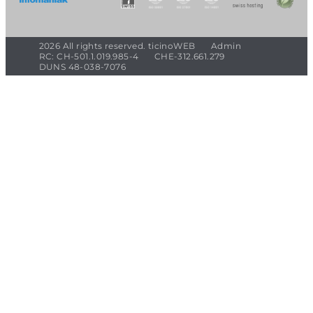
2026 All rights reserved. ticinoWEB
Admin
RC: CH-501.1.019.985-4
CHE-312.661.279
DUNS 48-038-7076