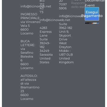
Documentari
813
20
Rapporto
212
7097
Eventi
info@ticinoweb.net
dello staff
43
5906
Esegui
73
INGRESSO
Pagamento
info@ticinoweb.net
PRINCIPALE:
info@ticinoweb.net
via Vincenzo
Suite
Vela 5
4283
3962-182
6600
Express
Unit 9,
Locarno
Lane
Skyport
Suite
Drive
BUCA
39249-
West
LETTERE:
182
Drayton
via
34249
Middx -
Serafino
Sarasota
UB7 0LB
Balestra
United
United
6
States
Kingdom
6600
Locarno
AUTOSILO:
all'altezza
di via
Bramantino
23
6600
Locarno