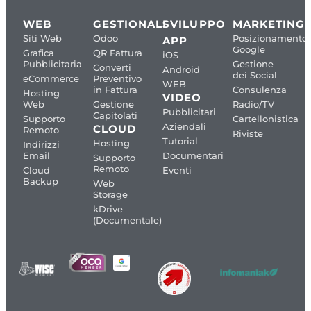
WEB
GESTIONALI
SVILUPPO
MARKETING
Siti Web
Odoo
Posizionamento
APP
Google
Grafica
QR Fattura
iOS
Pubblicitaria
Gestione
Converti
Android
dei Social
eCommerce
Preventivo
WEB
in Fattura
Consulenza
Hosting
VIDEO
Web
Gestione
Radio/TV
Pubblicitari
Capitolati
Supporto
Cartellonistica
Aziendali
CLOUD
Remoto
Riviste
Tutorial
Hosting
Indirizzi
Email
Documentari
Supporto
Remoto
Cloud
Eventi
Backup
Web
Storage
kDrive
(Documentale)