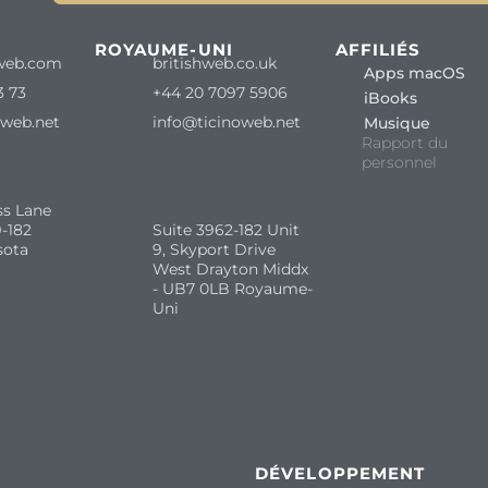
ROYAUME-UNI
AFFILIÉS
web.com
britishweb.co.uk
Apps macOS
3 73
+44 20 7097 5906
iBooks
oweb.net
info@ticinoweb.net
Musique
Rapport du
personnel
ss Lane
-182
Suite 3962-182 Unit
sota
9, Skyport Drive
West Drayton Middx
- UB7 0LB Royaume-
Uni
DÉVELOPPEMENT