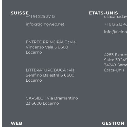
SUISSE
ÉTATS-UNIS
+41 91 225 37 15
usacanada
info@ticinoweb.net
+1 813 212 4
info@ticin
ENTRÉE PRINCIPALE : via
Vincenzo Vela 5 6600
Locarno
4283 Expre
Suite 39249
34249 Sara
LITTERATURE BUCA : via
États-Unis
Serafino Balestra 6 6600
Locarno
CARSILO : Via Bramantino
23 6600 Locarno
WEB
GESTION