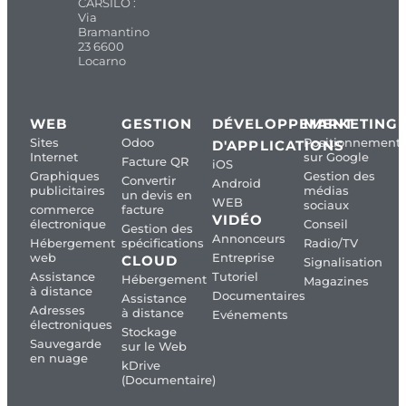
CARSILO :
Via
Bramantino
23 6600
Locarno
WEB
GESTION
DÉVELOPPEMENT
MARKETING
Sites
Odoo
Positionnement
D'APPLICATIONS
Internet
sur Google
Facture QR
iOS
Graphiques
Gestion des
Convertir
Android
publicitaires
médias
un devis en
WEB
sociaux
commerce
facture
VIDÉO
électronique
Conseil
Gestion des
Annonceurs
Hébergement
spécifications
Radio/TV
web
Entreprise
CLOUD
Signalisation
Assistance
Tutoriel
Hébergement
Magazines
à distance
Documentaires
Assistance
Adresses
à distance
Evénements
électroniques
Stockage
Sauvegarde
sur le Web
en nuage
kDrive
(Documentaire)