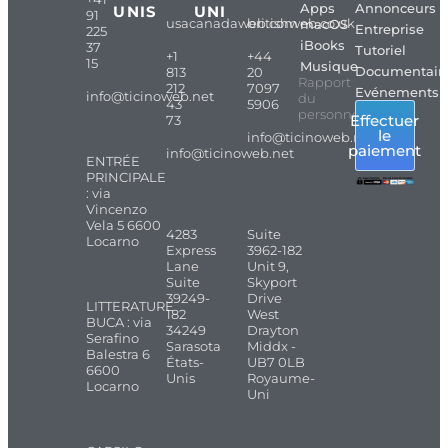
Apps
Annonceurs
UNIS
UNI
91
usacanadaweb.com
britishweb.co.uk
macOS
Entreprise
225
iBooks
37
Tutoriel
+1
+44
15
Musique
Documentair
813
20
Rapport
212
7097
Evénements
info@ticinoweb.net
du
43
5906
personnel
Effectuer
73
le
info@ticinoweb.net
paiement
info@ticinoweb.net
ENTRÉE
PRINCIPALE
: via
Vincenzo
Vela 5 6600
4283
Suite
Locarno
Express
3962-182
Lane
Unit 9,
Suite
Skyport
39249-
Drive
LITTERATURE
182
West
BUCA : via
34249
Drayton
Serafino
Sarasota
Middx -
Balestra 6
États-
UB7 0LB
6600
Unis
Royaume-
Locarno
Uni