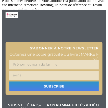
Nous sommes heureux de vous annoncer la publication du nouveau
site Internet d’American Bowling, un point de référence au Tessin
pour ceux qui recherchent le
S'ABONNER À NOTRE NEWSLETTER
Obtenez une copie gratuite du livre : MARKET-
ING
SUBSCRIBE
SUISSE
ÉTATS-
ROYAUME-
AFFILIÉS
VIDÉO
+41