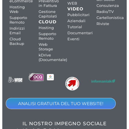
eCommerce
Preventivo
WEB
in Fattura
Consulenza
Hosting
VIDEO
Web
Gestione
Radio/TV
Pubblicitari
Capitolati
Supporto
Cartellonistica
Aziendali
CLOUD
Remoto
Riviste
Tutorial
Hosting
Indirizzi
Email
Documentari
Supporto
Remoto
Cloud
Eventi
Backup
Web
Storage
kDrive
(Documentale)
ANALISI GRATUITA DEL TUO WEBSITE!
IL NOSTRO IMPEGNO SOCIALE