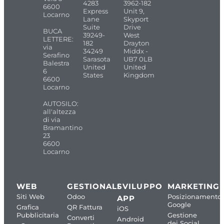
4283
3962-182
6600
Express
Unit 9,
Locarno
Lane
Skyport
Suite
Drive
BUCA
39249-
West
LETTERE:
182
Drayton
via
34249
Middx -
Serafino
Sarasota
UB7 0LB
Balestra
United
United
6
States
Kingdom
6600
Locarno
AUTOSILO:
all'altezza
di via
Bramantino
23
6600
Locarno
WEB
GESTIONALI
SVILUPPO
MARKETING
Siti Web
Odoo
Posizionamento
APP
Google
Grafica
QR Fattura
iOS
Pubblicitaria
Gestione
Converti
Android
dei Social