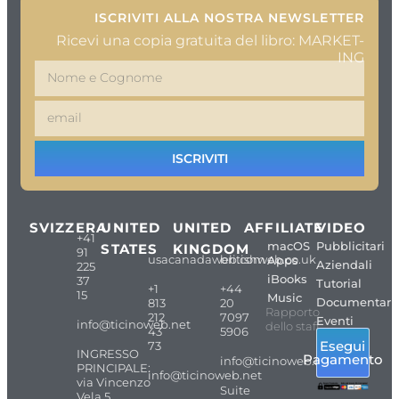
ISCRIVITI ALLA NOSTRA NEWSLETTER
Ricevi una copia gratuita del libro: MARKET-
ING
ISCRIVITI
SVIZZERA
UNITED
UNITED
AFFILIATE
VIDEO
+41
macOS
Pubblicitari
STATES
KINGDOM
91
usacanadaweb.com
britishweb.co.uk
Apps
Aziendali
225
iBooks
37
Tutorial
+1
+44
15
Music
Documentari
813
20
Rapporto
212
7097
Eventi
info@ticinoweb.net
dello staff
43
5906
Esegui
73
INGRESSO
Pagamento
info@ticinoweb.net
PRINCIPALE:
info@ticinoweb.net
via Vincenzo
Suite
Vela 5