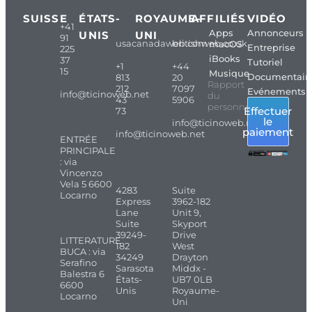
SUISSE
ÉTATS-
ROYAUME-
AFFILIÉS
VIDÉO
+41
Apps
Annonceurs
UNIS
UNI
91
usacanadaweb.com
britishweb.co.uk
macOS
Entreprise
225
iBooks
37
Tutoriel
+1
+44
15
Musique
Documentair
813
20
Rapport
212
7097
Evénements
info@ticinoweb.net
du
43
5906
personnel
Effectuer
73
le
info@ticinoweb.net
paiement
info@ticinoweb.net
ENTRÉE
PRINCIPALE
: via
Vincenzo
Vela 5 6600
4283
Suite
Locarno
Express
3962-182
Lane
Unit 9,
Suite
Skyport
39249-
Drive
LITTERATURE
182
West
BUCA : via
34249
Drayton
Serafino
Sarasota
Middx -
Balestra 6
États-
UB7 0LB
6600
Unis
Royaume-
Locarno
Uni