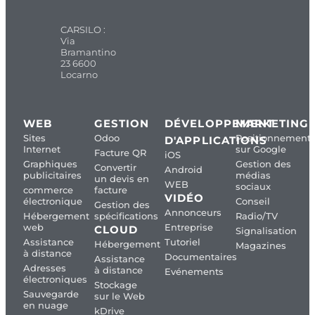
CARSILO :
Via
Bramantino
23 6600
Locarno
WEB
GESTION
DÉVELOPPEMENT
MARKETING
Sites
Odoo
Positionnement
D'APPLICATIONS
Internet
sur Google
Facture QR
iOS
Graphiques
Gestion des
Convertir
Android
publicitaires
médias
un devis en
WEB
sociaux
commerce
facture
VIDÉO
électronique
Conseil
Gestion des
Annonceurs
Hébergement
spécifications
Radio/TV
web
Entreprise
CLOUD
Signalisation
Assistance
Tutoriel
Hébergement
Magazines
à distance
Documentaires
Assistance
Adresses
à distance
Evénements
électroniques
Stockage
Sauvegarde
sur le Web
en nuage
kDrive