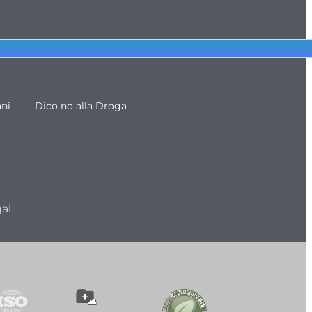
ani
Dico no alla Droga
al