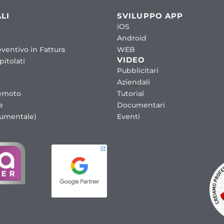
LI
SVILUPPO APP
iOS
Android
ventivo in Fattura
WEB
VIDEO
itolati
Pubblicitari
Aziendali
emoto
Tutorial
e
Documentari
cumentale)
Eventi