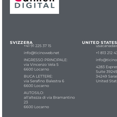
SVIZZERA
UNITED STATE
+41 91 225 37 15
usacanada
info@ticinoweb.net
+1 813 212 4
INGRESSO PRINCIPALE:
info@ticin
via Vincenzo Vela 5
4283 Expre
6600 Locarno
Suite 39249
BUCA LETTERE:
34249 Sara
via Serafino Balestra 6
United Stat
6600 Locarno
AUTOSILO:
all'altezza di via Bramantino
23
6600 Locarno