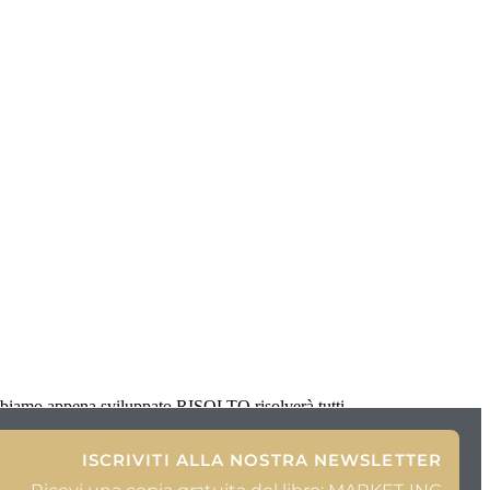
bbiamo appena sviluppato RISOLTO risolverà tutti
ISCRIVITI ALLA NOSTRA NEWSLETTER