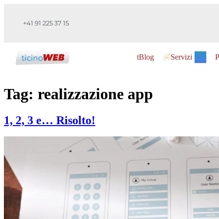
+41 91 225 37 15
tBlog
Servizi
P
Tag:
realizzazione app
1, 2, 3 e… Risolto!