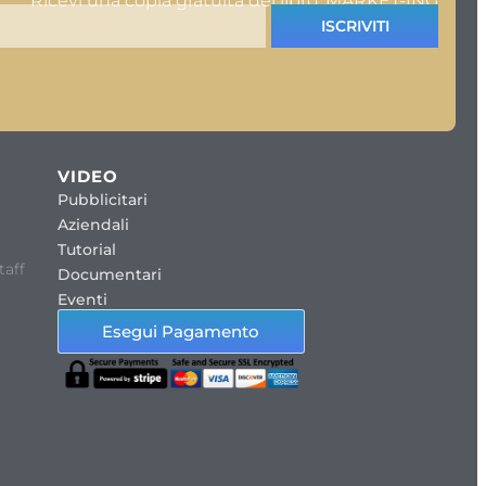
Ricevi una copia gratuita del libro: MARKET-ING
ISCRIVITI
VIDEO
Pubblicitari
Aziendali
Tutorial
taff
Documentari
Eventi
Esegui Pagamento