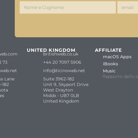
S
UNITED KINGDOM
AFFILIATE
web.com
britishweb.co.uk
macOS Apps
3 73
+44 20 7097 5906
iBooks
oweb.net
info@ticinoweb.net
Music
Rapporto dello s
ss Lane
Suite 3962-182
-182
Unit 9, Skyport Drive
sota
West Drayton
es
Middx - UB7 0LB
United Kingdom