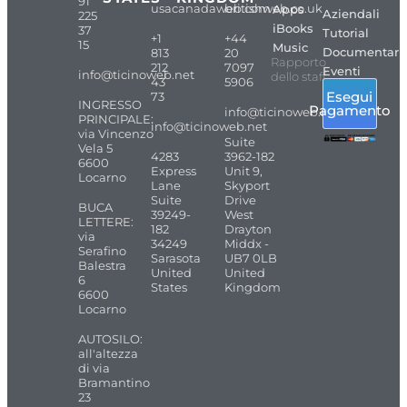
91
usacanadaweb.com
britishweb.co.uk
Apps
Aziendali
225
iBooks
37
Tutorial
+1
+44
15
Music
Documentari
813
20
Rapporto
212
7097
Eventi
info@ticinoweb.net
dello staff
43
5906
Esegui
73
INGRESSO
Pagamento
info@ticinoweb.net
PRINCIPALE:
info@ticinoweb.net
via Vincenzo
Suite
Vela 5
4283
3962-182
6600
Express
Unit 9,
Locarno
Lane
Skyport
Suite
Drive
BUCA
39249-
West
LETTERE:
182
Drayton
via
34249
Middx -
Serafino
Sarasota
UB7 0LB
Balestra
United
United
6
States
Kingdom
6600
Locarno
AUTOSILO:
all'altezza
di via
Bramantino
23