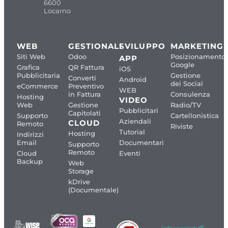
6600
Locarno
WEB
GESTIONALI
SVILUPPO
MARKETING
Siti Web
Odoo
Posizionamento
APP
Google
Grafica
QR Fattura
iOS
Pubblicitaria
Gestione
Converti
Android
dei Social
eCommerce
Preventivo
WEB
in Fattura
Consulenza
Hosting
VIDEO
Web
Gestione
Radio/TV
Pubblicitari
Capitolati
Supporto
Cartellonistica
Aziendali
CLOUD
Remoto
Riviste
Tutorial
Hosting
Indirizzi
Email
Documentari
Supporto
Remoto
Cloud
Eventi
Backup
Web
Storage
kDrive
(Documentale)