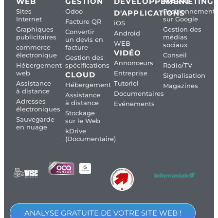
WEB
GESTION
DÉVELOPPEMENT
MARKETING
Sites
Odoo
Positionnement
D'APPLICATIONS
Internet
sur Google
Facture QR
iOS
Graphiques
Gestion des
Convertir
Android
publicitaires
médias
un devis en
WEB
sociaux
commerce
facture
VIDÉO
électronique
Conseil
Gestion des
Annonceurs
Hébergement
spécifications
Radio/TV
web
Entreprise
CLOUD
Signalisation
Assistance
Tutoriel
Hébergement
Magazines
à distance
Documentaires
Assistance
Adresses
à distance
Evénements
électroniques
Stockage
Sauvegarde
sur le Web
en nuage
kDrive
(Documentaire)
ANALYSE GRATUITE DE VOTRE SITE WEB !