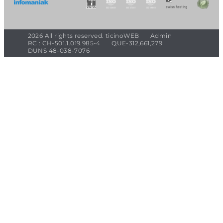
2026 All rights reserved. ticinoWEB
Admin
RC : CH-501.1.019.985-4
QUE-312,661,279
DUNS 48-038-7076