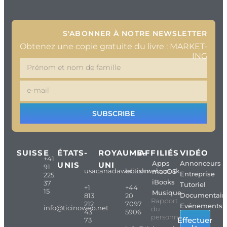
S'ABONNER À NOTRE NEWSLETTER
Obtenez une copie gratuite du livre : MARKET-
ING
SUBSCRIBE
SUISSE
ÉTATS-
ROYAUME-
AFFILIÉS
VIDÉO
+41
Apps
Annonceurs
UNIS
UNI
91
usacanadaweb.com
britishweb.co.uk
macOS
Entreprise
225
iBooks
37
Tutoriel
+1
+44
15
Musique
Documentair
813
20
Rapport
212
7097
Evénements
info@ticinoweb.net
du
43
5906
personnel
Effectuer
73