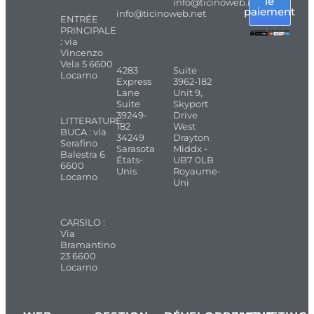
le
info@ticinoweb.net
paiement
info@ticinoweb.net
ENTRÉE
PRINCIPALE
: via
Vincenzo
Vela 5 6600
4283
Suite
Locarno
Express
3962-182
Lane
Unit 9,
Suite
Skyport
39249-
Drive
LITTERATURE
182
West
BUCA : via
34249
Drayton
Serafino
Sarasota
Middx -
Balestra 6
États-
UB7 0LB
6600
Unis
Royaume-
Locarno
Uni
CARSILO :
Via
Bramantino
23 6600
Locarno