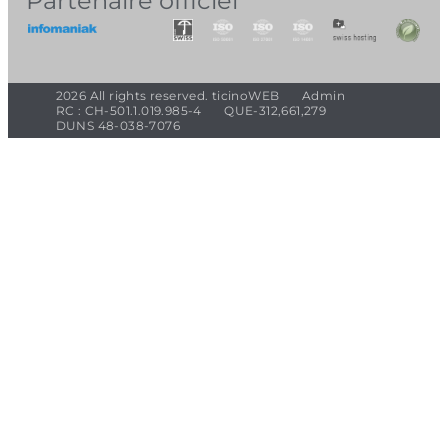
Partenaire officiel
2026 All rights reserved. ticinoWEB
Admin
RC : CH-501.1.019.985-4
QUE-312,661,279
DUNS 48-038-7076