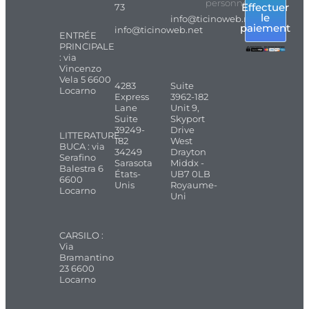
personnel
Effectuer
73
le
info@ticinoweb.net
paiement
info@ticinoweb.net
ENTRÉE
PRINCIPALE
: via
Vincenzo
Vela 5 6600
4283
Suite
Locarno
Express
3962-182
Lane
Unit 9,
Suite
Skyport
39249-
Drive
LITTERATURE
182
West
BUCA : via
34249
Drayton
Serafino
Sarasota
Middx -
Balestra 6
États-
UB7 0LB
6600
Unis
Royaume-
Locarno
Uni
CARSILO :
Via
Bramantino
23 6600
Locarno