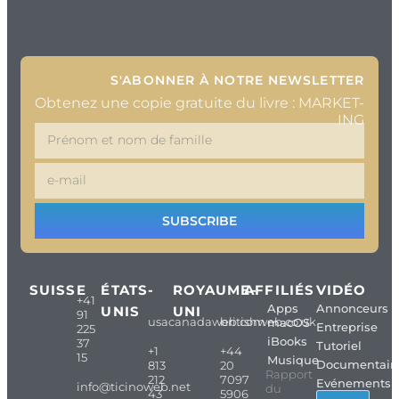
S'ABONNER À NOTRE NEWSLETTER
Obtenez une copie gratuite du livre : MARKET-
ING
SUBSCRIBE
SUISSE
ÉTATS-
ROYAUME-
AFFILIÉS
VIDÉO
+41
Apps
Annonceurs
UNIS
UNI
91
usacanadaweb.com
britishweb.co.uk
macOS
Entreprise
225
iBooks
37
Tutoriel
+1
+44
15
Musique
Documentair
813
20
Rapport
212
7097
Evénements
info@ticinoweb.net
du
43
5906