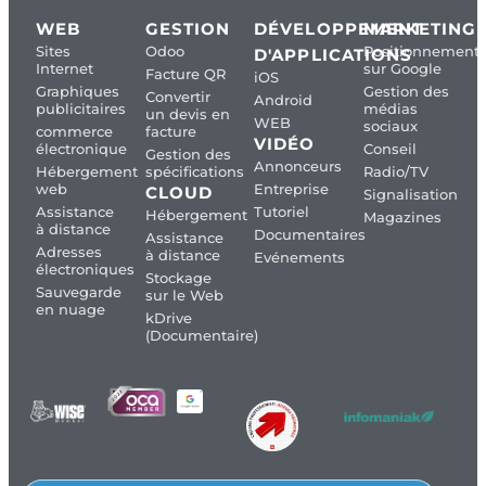
WEB
GESTION
DÉVELOPPEMENT
MARKETING
Sites
Odoo
Positionnement
D'APPLICATIONS
Internet
sur Google
Facture QR
iOS
Graphiques
Gestion des
Convertir
Android
publicitaires
médias
un devis en
WEB
sociaux
commerce
facture
VIDÉO
électronique
Conseil
Gestion des
Annonceurs
Hébergement
spécifications
Radio/TV
web
Entreprise
CLOUD
Signalisation
Assistance
Tutoriel
Hébergement
Magazines
à distance
Documentaires
Assistance
Adresses
à distance
Evénements
électroniques
Stockage
Sauvegarde
sur le Web
en nuage
kDrive
(Documentaire)