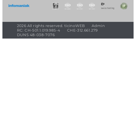
2026 All rights reserved. ticinoWEB
Admin
RC: CH-501.1.019.985-4
CHE-312.661.279
DUNS 48-038-7076