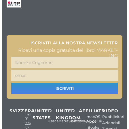
ISCRIVITI ALLA NOSTRA NEWSLETTER
Ricevi una copia gratuita del libro: MARKET-
ING
ISCRIVITI
SVIZZERA
UNITED
UNITED
AFFILIATE
VIDEO
+41
macOS
Pubblicitari
STATES
KINGDOM
91
usacanadaweb.com
britishweb.co.uk
Apps
Aziendali
225
iBooks
37
Tutorial