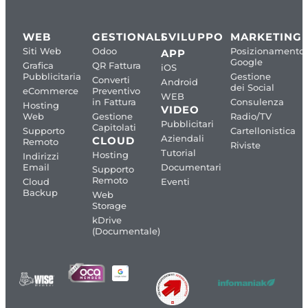
WEB
GESTIONALI
SVILUPPO
MARKETING
Siti Web
Odoo
Posizionamento
APP
Google
Grafica
QR Fattura
iOS
Pubblicitaria
Gestione
Converti
Android
dei Social
eCommerce
Preventivo
WEB
in Fattura
Consulenza
Hosting
VIDEO
Web
Gestione
Radio/TV
Pubblicitari
Capitolati
Supporto
Cartellonistica
Aziendali
CLOUD
Remoto
Riviste
Tutorial
Hosting
Indirizzi
Email
Documentari
Supporto
Remoto
Cloud
Eventi
Backup
Web
Storage
kDrive
(Documentale)