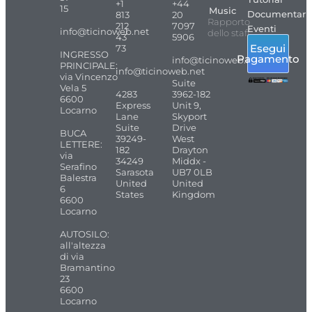
+1
+44
15
Music
Documentari
813
20
Rapporto
212
7097
Eventi
info@ticinoweb.net
dello staff
43
5906
Esegui
73
INGRESSO
Pagamento
info@ticinoweb.net
PRINCIPALE:
info@ticinoweb.net
via Vincenzo
Suite
Vela 5
4283
3962-182
6600
Express
Unit 9,
Locarno
Lane
Skyport
Suite
Drive
BUCA
39249-
West
LETTERE:
182
Drayton
via
34249
Middx -
Serafino
Sarasota
UB7 0LB
Balestra
United
United
6
States
Kingdom
6600
Locarno
AUTOSILO:
all'altezza
di via
Bramantino
23
6600
Locarno