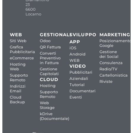
23
6600
Locarno
WEB
GESTIONALI
SVILUPPO
MARKETING
Siti Web
Odoo
Posizionamento
APP
Google
Grafica
QR Fattura
iOS
Pubblicitaria
Gestione
Converti
Android
dei Social
eCommerce
Preventivo
WEB
in Fattura
Consulenza
Hosting
VIDEO
Web
Gestione
Radio/TV
Pubblicitari
Capitolati
Supporto
Cartellonistica
Aziendali
CLOUD
Remoto
Riviste
Tutorial
Hosting
Indirizzi
Email
Documentari
Supporto
Remoto
Cloud
Eventi
Backup
Web
Storage
kDrive
(Documentale)