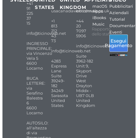
+41
macOS
Pubblicitari
STATES
KINGDOM
91
usacanadaweb.com
britishweb.co.uk
Apps
Aziendali
225
iBooks
37
Tutorial
+1
+44
15
Music
Documentari
813
20
Rapporto
212
7097
Eventi
info@ticinoweb.net
dello staff
43
5906
Esegui
73
INGRESSO
Pagamento
info@ticinoweb.net
PRINCIPALE:
info@ticinoweb.net
via Vincenzo
Suite
Vela 5
4283
3962-182
6600
Express
Unit 9,
Locarno
Lane
Skyport
Suite
Drive
BUCA
39249-
West
LETTERE:
182
Drayton
via
34249
Middx -
Serafino
Sarasota
UB7 0LB
Balestra
United
United
6
States
Kingdom
6600
Locarno
AUTOSILO:
all'altezza
di via
Bramantino