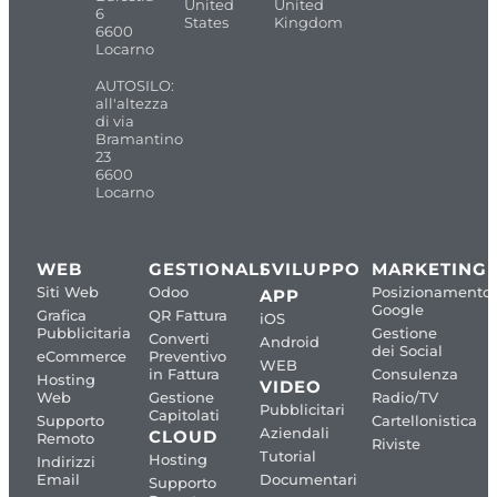
United
United
6
States
Kingdom
6600
Locarno
AUTOSILO:
all'altezza
di via
Bramantino
23
6600
Locarno
WEB
GESTIONALI
SVILUPPO
MARKETING
Siti Web
Odoo
Posizionamento
APP
Google
Grafica
QR Fattura
iOS
Pubblicitaria
Gestione
Converti
Android
dei Social
eCommerce
Preventivo
WEB
in Fattura
Consulenza
Hosting
VIDEO
Web
Gestione
Radio/TV
Pubblicitari
Capitolati
Supporto
Cartellonistica
Aziendali
CLOUD
Remoto
Riviste
Tutorial
Hosting
Indirizzi
Email
Documentari
Supporto