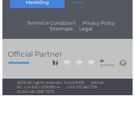
Marketing
Termini e Condizioni
Privacy Policy
Sitemaps
Legal
Official Partner
2026 All rights reserved. ticinoWEB
Admin
RC: CH-501.1.019.985-4
CHE-312.661.279
DUNS 48-038-7076