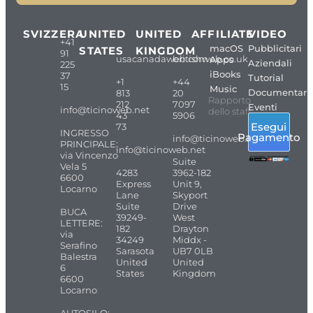
SVIZZERA
UNITED
UNITED
AFFILIATE
VIDEO
+41
macOS
Pubblicitari
STATES
KINGDOM
91
usacanadaweb.com
britishweb.co.uk
Apps
Aziendali
225
iBooks
37
Tutorial
+1
+44
15
Music
Documentari
813
20
Rapporto
212
7097
Eventi
info@ticinoweb.net
dello staff
43
5906
Esegui
73
INGRESSO
Pagamento
info@ticinoweb.net
PRINCIPALE:
info@ticinoweb.net
via Vincenzo
Suite
Vela 5
4283
3962-182
6600
Express
Unit 9,
Locarno
Lane
Skyport
Suite
Drive
BUCA
39249-
West
LETTERE:
182
Drayton
via
34249
Middx -
Serafino
Sarasota
UB7 0LB
Balestra
United
United
6
States
Kingdom
6600
Locarno