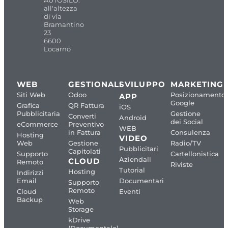
AUTOSILO:
all'altezza
di via
Bramantino
23
6600
Locarno
WEB
GESTIONALI
SVILUPPO
MARKETING
Siti Web
Odoo
Posizionamento
APP
Google
Grafica
QR Fattura
iOS
Pubblicitaria
Gestione
Converti
Android
dei Social
eCommerce
Preventivo
WEB
in Fattura
Consulenza
Hosting
VIDEO
Web
Gestione
Radio/TV
Pubblicitari
Capitolati
Supporto
Cartellonistica
Aziendali
CLOUD
Remoto
Riviste
Tutorial
Hosting
Indirizzi
Email
Documentari
Supporto
Remoto
Cloud
Eventi
Backup
Web
Storage
kDrive