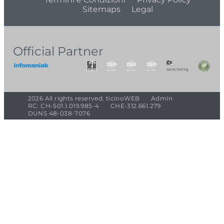
Sitemaps
Legal
Official Partner
2026 All rights reserved. ticinoWEB
Admin
RC: CH-501.1.019.985-4
CHE-312.661.279
DUNS 48-038-7076