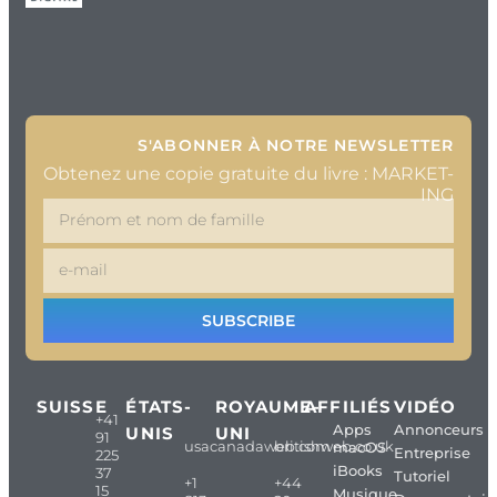
S'ABONNER À NOTRE NEWSLETTER
Obtenez une copie gratuite du livre : MARKET-
ING
SUBSCRIBE
SUISSE
ÉTATS-
ROYAUME-
AFFILIÉS
VIDÉO
+41
Apps
Annonceurs
UNIS
UNI
91
usacanadaweb.com
britishweb.co.uk
macOS
Entreprise
225
iBooks
37
Tutoriel
+1
+44
15
Musique