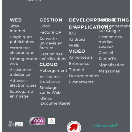
WEB
GESTION
DÉVELOPPEMENT
MARKETING
Sites
Odoo
Positionnement
D'APPLICATIONS
Internet
sur Google
Facture QR
iOS
Graphiques
Gestion des
Convertir
Android
publicitaires
médias
un devis en
WEB
sociaux
commerce
facture
VIDÉO
électronique
Conseil
Gestion des
Annonceurs
Hébergement
spécifications
Radio/TV
web
Entreprise
CLOUD
Signalisation
Assistance
Tutoriel
Hébergement
Magazines
à distance
Documentaires
Assistance
Adresses
à distance
Evénements
électroniques
Stockage
Sauvegarde
sur le Web
en nuage
kDrive
(Documentaire)