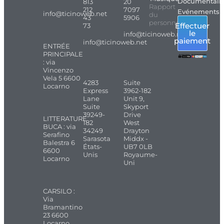
Documentair
813
20
Rapport
212
7097
Evénements
info@ticinoweb.net
du
43
5906
personnel
Effectuer
73
le
info@ticinoweb.net
paiement
info@ticinoweb.net
ENTRÉE
PRINCIPALE
: via
Vincenzo
Vela 5 6600
4283
Suite
Locarno
Express
3962-182
Lane
Unit 9,
Suite
Skyport
39249-
Drive
LITTERATURE
182
West
BUCA : via
34249
Drayton
Serafino
Sarasota
Middx -
Balestra 6
États-
UB7 0LB
6600
Unis
Royaume-
Locarno
Uni
CARSILO :
Via
Bramantino
23 6600
Locarno