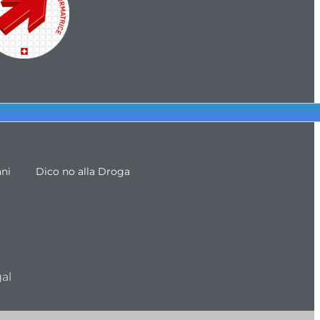
ani
Dico no alla Droga
al