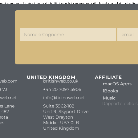
iamo per la gestione di tutti i nostri server email, backup, dati, gestion
S
UNITED KINGDOM
AFFILIATE
web.com
britishweb.co.uk
macOS Apps
3 73
+44 20 7097 5906
iBooks
oweb.net
info@ticinoweb.net
Music
Rapporto dello s
ss Lane
Suite 3962-182
-182
Unit 9, Skyport Drive
sota
West Drayton
es
Middx - UB7 0LB
United Kingdom