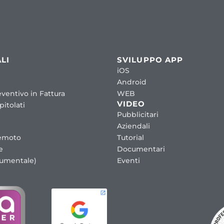
LI
SVILUPPO APP
iOS
Android
ventivo in Fattura
WEB
VIDEO
itolati
Pubblicitari
Aziendali
emoto
Tutorial
e
Documentari
cumentale)
Eventi