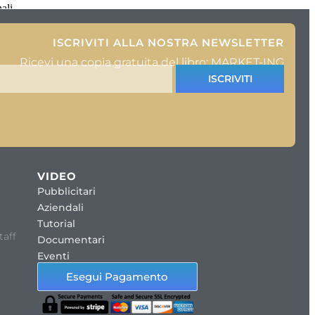
ali,
ISCRIVITI ALLA NOSTRA NEWSLETTER
Ricevi una copia gratuita del libro: MARKET-ING
ISCRIVITI
VIDEO
Pubblicitari
Aziendali
Tutorial
taff
Documentari
Eventi
Esegui Pagamento