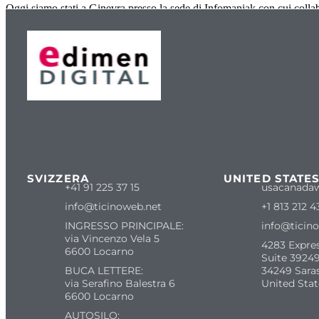
Oggi siamo stati a Ginevra presso la sede di Infomaniak con cui collabor
SVIZZERA
UNITED STATE
+41 91 225 37 15
usacanada
info@ticinoweb.net
+1 813 212 4
INGRESSO PRINCIPALE:
info@ticin
via Vincenzo Vela 5
4283 Expre
6600 Locarno
Suite 39249
BUCA LETTERE:
34249 Sara
via Serafino Balestra 6
United Stat
6600 Locarno
AUTOSILO: