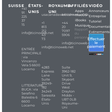
SUISSE
ÉTATS-
ROYAUME-
AFFILIÉS
VIDÉO
+41
Apps
Annonceurs
UNIS
UNI
91
usacanadaweb.com
britishweb.co.uk
macOS
Entreprise
225
iBooks
37
Tutoriel
+1
+44
15
Musique
Documentair
813
20
Rapport
212
7097
Evénements
info@ticinoweb.net
du
43
5906
personnel
Effectuer
73
le
info@ticinoweb.net
paiement
info@ticinoweb.net
ENTRÉE
PRINCIPALE
: via
Vincenzo
Vela 5 6600
4283
Suite
Locarno
Express
3962-182
Lane
Unit 9,
Suite
Skyport
39249-
Drive
LITTERATURE
182
West
BUCA : via
34249
Drayton
Serafino
Sarasota
Middx -
Balestra 6
États-
UB7 0LB
6600
Unis
Royaume-
Locarno
Uni