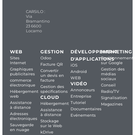
CARSILO :
Via
Bramantino
23 6600
Locarno
WEB
GESTION
DÉVELOPPEMENT
MARKETING
Sites
Odoo
Positionnement
D'APPLICATIONS
Internet
sur Google
Facture QR
iOS
Graphiques
Gestion des
Convertir
Android
publicitaires
médias
un devis en
WEB
sociaux
commerce
facture
VIDÉO
électronique
Conseil
Gestion des
Annonceurs
Hébergement
spécifications
Radio/TV
web
Entreprise
CLOUD
Signalisation
Assistance
Tutoriel
Hébergement
Magazines
à distance
Documentaires
Assistance
Adresses
à distance
Evénements
électroniques
Stockage
Sauvegarde
sur le Web
en nuage
kDrive