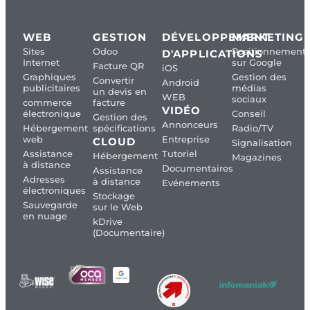
WEB
GESTION
DÉVELOPPEMENT
MARKETING
Sites
Odoo
Positionnement
D'APPLICATIONS
Internet
sur Google
Facture QR
iOS
Graphiques
Gestion des
Convertir
Android
publicitaires
médias
un devis en
WEB
sociaux
commerce
facture
VIDÉO
électronique
Conseil
Gestion des
Annonceurs
Hébergement
spécifications
Radio/TV
web
Entreprise
CLOUD
Signalisation
Assistance
Tutoriel
Hébergement
Magazines
à distance
Documentaires
Assistance
Adresses
à distance
Evénements
électroniques
Stockage
Sauvegarde
sur le Web
en nuage
kDrive
(Documentaire)