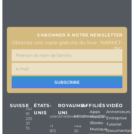
S'ABONNER À NOTRE NEWSLETTER
Obtenez une copie gratuite du livre : MARKET-
ING
SUBSCRIBE
SUISSE
ÉTATS-
ROYAUME-
AFFILIÉS
VIDÉO
+41
Apps
Annonceurs
UNIS
UNI
91
usacanadaweb.com
britishweb.co.uk
macOS
Entreprise
225
iBooks
37
Tutoriel
+1
+44
15
Musique
Documentair
813
20
Rapport