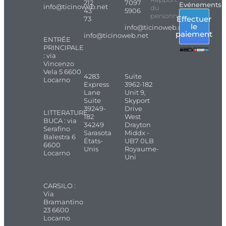
212
7097
Evénements
info@ticinoweb.net
du
43
5906
personnel
Effectuer
73
le
info@ticinoweb.net
paiement
info@ticinoweb.net
ENTRÉE
PRINCIPALE
: via
Vincenzo
Vela 5 6600
4283
Suite
Locarno
Express
3962-182
Lane
Unit 9,
Suite
Skyport
39249-
Drive
LITTERATURE
182
West
BUCA : via
34249
Drayton
Serafino
Sarasota
Middx -
Balestra 6
États-
UB7 0LB
6600
Unis
Royaume-
Locarno
Uni
CARSILO :
Via
Bramantino
23 6600
Locarno