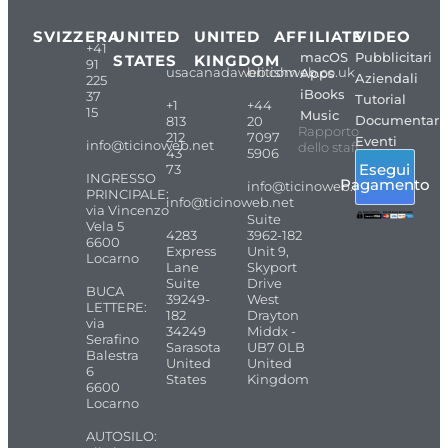
SVIZZERA
UNITED
UNITED
AFFILIATE
VIDEO
+41
macOS
Pubblicitari
STATES
KINGDOM
91
usacanadaweb.com
britishweb.co.uk
Apps
Aziendali
225
iBooks
37
Tutorial
+1
+44
15
Music
Documentari
813
20
Rapporto
212
7097
Eventi
info@ticinoweb.net
dello staff
43
5906
Esegui
73
INGRESSO
Pagamento
info@ticinoweb.net
PRINCIPALE:
info@ticinoweb.net
via Vincenzo
Suite
Vela 5
4283
3962-182
6600
Express
Unit 9,
Locarno
Lane
Skyport
Suite
Drive
BUCA
39249-
West
LETTERE:
182
Drayton
via
34249
Middx -
Serafino
Sarasota
UB7 0LB
Balestra
United
United
6
States
Kingdom
6600
Locarno
AUTOSILO: