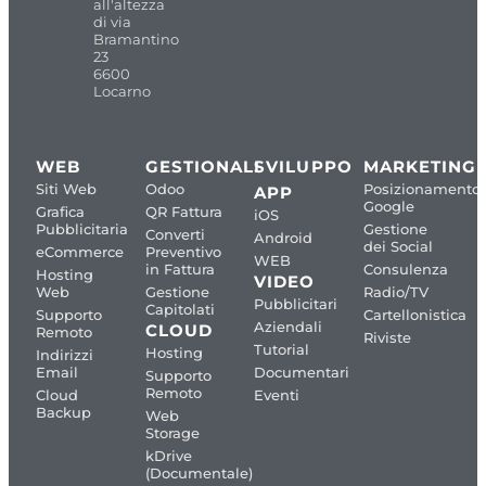
all'altezza
di via
Bramantino
23
6600
Locarno
WEB
GESTIONALI
SVILUPPO
MARKETING
Siti Web
Odoo
Posizionamento
APP
Google
Grafica
QR Fattura
iOS
Pubblicitaria
Gestione
Converti
Android
dei Social
eCommerce
Preventivo
WEB
in Fattura
Consulenza
Hosting
VIDEO
Web
Gestione
Radio/TV
Pubblicitari
Capitolati
Supporto
Cartellonistica
Aziendali
CLOUD
Remoto
Riviste
Tutorial
Hosting
Indirizzi
Email
Documentari
Supporto
Remoto
Cloud
Eventi
Backup
Web
Storage
kDrive
(Documentale)