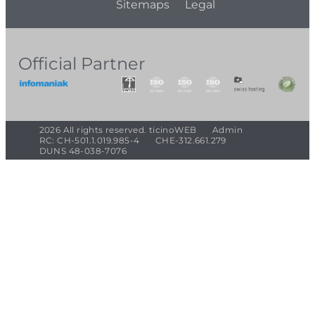
Sitemaps
Legal
Official Partner
2026 All rights reserved. ticinoWEB
Admin
RC: CH-501.1.019.985-4
CHE-312.661.279
DUNS 48-038-7076