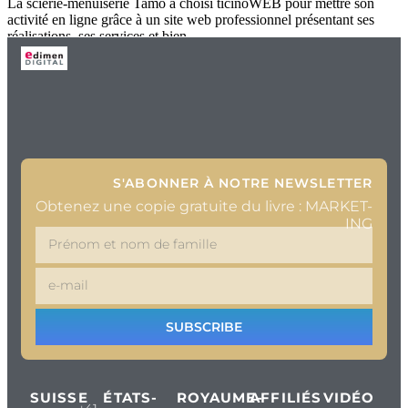
La scierie-menuiserie Tamò a choisi ticinoWEB pour mettre son
activité en ligne grâce à un site web professionnel présentant ses
réalisations, ses services et bien
S'ABONNER À NOTRE NEWSLETTER
Obtenez une copie gratuite du livre : MARKET-
ING
SUBSCRIBE
SUISSE
ÉTATS-
ROYAUME-
AFFILIÉS
VIDÉO
+41