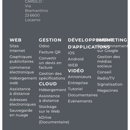
CARSILO :
Via
Bramantino
23 6600
Locarno
WEB
GESTION
DÉVELOPPEMENT
MARKETING
Sites
Odoo
Positionnement
D'APPLICATIONS
Internet
sur Google
Facture QR
iOS
Graphiques
Gestion des
Convertir
Android
publicitaires
médias
un devis en
WEB
sociaux
commerce
facture
VIDÉO
électronique
Conseil
Gestion des
Annonceurs
Hébergement
spécifications
Radio/TV
web
Entreprise
CLOUD
Signalisation
Assistance
Tutoriel
Hébergement
Magazines
à distance
Documentaires
Assistance
Adresses
à distance
Evénements
électroniques
Stockage
Sauvegarde
sur le Web
en nuage
kDrive
(Documentaire)