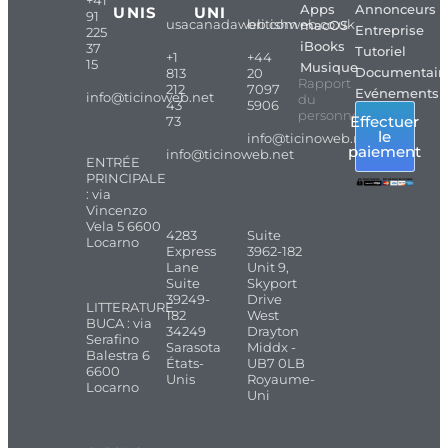
Apps
Annonceurs
UNIS
UNI
91
usacanadaweb.com
britishweb.co.uk
macOS
Entreprise
225
iBooks
37
Tutoriel
+1
+44
15
Musique
Documentair
813
20
Rapport
212
7097
Evénements
info@ticinoweb.net
du
43
5906
personnel
Effectuer
73
le
info@ticinoweb.net
paiement
info@ticinoweb.net
ENTRÉE
PRINCIPALE
: via
Vincenzo
Vela 5 6600
4283
Suite
Locarno
Express
3962-182
Lane
Unit 9,
Suite
Skyport
39249-
Drive
LITTERATURE
182
West
BUCA : via
34249
Drayton
Serafino
Sarasota
Middx -
Balestra 6
États-
UB7 0LB
6600
Unis
Royaume-
Locarno
Uni