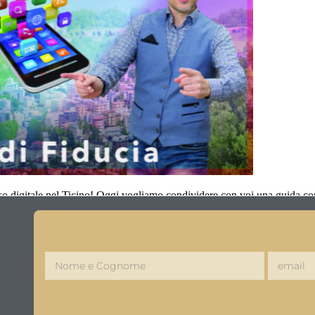
sso digitale nel Ticino! Oggi vogliamo condividere con voi una guida co