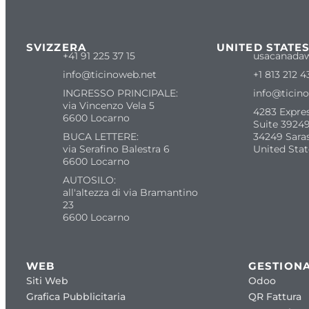
SVIZZERA
UNITED STATE
+41 91 225 37 15
usacanada
info@ticinoweb.net
+1 813 212 4
INGRESSO PRINCIPALE:
info@ticin
via Vincenzo Vela 5
4283 Expre
6600 Locarno
Suite 39249
BUCA LETTERE:
34249 Sara
via Serafino Balestra 6
United Stat
6600 Locarno
AUTOSILO:
all'altezza di via Bramantino
23
6600 Locarno
WEB
GESTIONA
Siti Web
Odoo
Grafica Pubblicitaria
QR Fattura