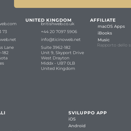
S
UNITED KINGDOM
AFFILIATE
web.com
britishweb.co.uk
macOS Apps
3 73
+44 20 7097 5906
iBooks
oweb.net
info@ticinoweb.net
Music
Rapporto dello s
ss Lane
Suite 3962-182
-182
Unit 9, Skyport Drive
sota
West Drayton
es
Middx - UB7 0LB
United Kingdom
LI
SVILUPPO APP
iOS
Android