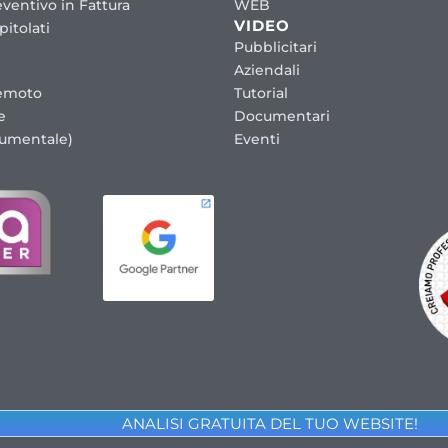
ventivo in Fattura
WEB
VIDEO
itolati
Pubblicitari
Aziendali
emoto
Tutorial
e
Documentari
cumentale)
Eventi
ANALISI GRATUITA DEL TUO WEBSITE!