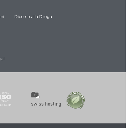
ani
Dico no alla Droga
al