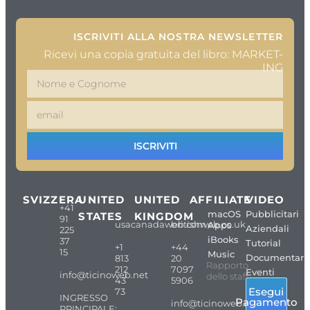
ISCRIVITI ALLA NOSTRA NEWSLETTER
Ricevi una copia gratuita del libro: MARKET-
ING
ISCRIVITI
SVIZZERA
UNITED
UNITED
AFFILIATE
VIDEO
+41
macOS
Pubblicitari
STATES
KINGDOM
91
usacanadaweb.com
britishweb.co.uk
Apps
Aziendali
225
iBooks
37
Tutorial
+1
+44
15
Music
Documentari
813
20
Rapporto
212
7097
Eventi
info@ticinoweb.net
dello staff
43
5906
Esegui
73
INGRESSO
Pagamento
info@ticinoweb.net
PRINCIPALE: