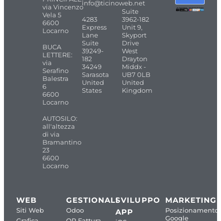
info@ticinoweb.net
via Vincenzo
Suite
Vela 5
4283
3962-182
6600
Express
Unit 9,
Locarno
Lane
Skyport
Suite
Drive
BUCA
39249-
West
LETTERE:
182
Drayton
via
34249
Middx -
Serafino
Sarasota
UB7 0LB
Balestra
United
United
6
States
Kingdom
6600
Locarno
AUTOSILO:
all'altezza
di via
Bramantino
23
6600
Locarno
WEB
GESTIONALI
SVILUPPO
MARKETING
Siti Web
Odoo
Posizionamento
APP
Google
Grafica
QR Fattura