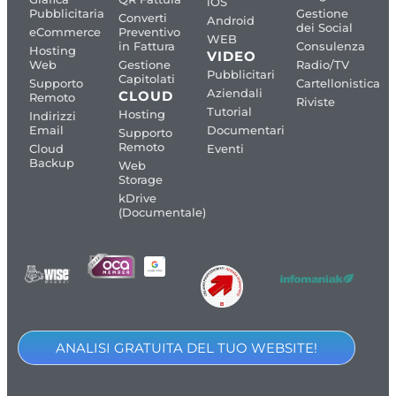
iOS
Pubblicitaria
Gestione
Converti
Android
dei Social
eCommerce
Preventivo
WEB
in Fattura
Consulenza
Hosting
VIDEO
Web
Gestione
Radio/TV
Pubblicitari
Capitolati
Supporto
Cartellonistica
Aziendali
CLOUD
Remoto
Riviste
Tutorial
Hosting
Indirizzi
Email
Documentari
Supporto
Remoto
Cloud
Eventi
Backup
Web
Storage
kDrive
(Documentale)
ANALISI GRATUITA DEL TUO WEBSITE!