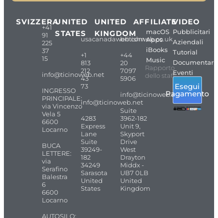
SVIZZERA
UNITED
UNITED
AFFILIATE
VIDEO
+41
macOS
Pubblicitari
STATES
KINGDOM
91
usacanadaweb.com
britishweb.co.uk
Apps
Aziendali
225
iBooks
37
Tutorial
+1
+44
15
Music
Documentari
813
20
Rapporto
212
7097
Eventi
info@ticinoweb.net
dello staff
43
5906
Esegui
73
INGRESSO
Pagamento
info@ticinoweb.net
PRINCIPALE:
info@ticinoweb.net
via Vincenzo
Suite
Vela 5
4283
3962-182
6600
Express
Unit 9,
Locarno
Lane
Skyport
Suite
Drive
BUCA
39249-
West
LETTERE:
182
Drayton
via
34249
Middx -
Serafino
Sarasota
UB7 0LB
Balestra
United
United
6
States
Kingdom
6600
Locarno
AUTOSILO: