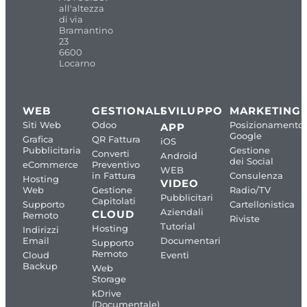
all'altezza
di via
Bramantino
23
6600
Locarno
WEB
GESTIONALI
SVILUPPO
MARKETING
Siti Web
Odoo
Posizionamento
APP
Google
Grafica
QR Fattura
iOS
Pubblicitaria
Gestione
Converti
Android
dei Social
eCommerce
Preventivo
WEB
in Fattura
Consulenza
Hosting
VIDEO
Web
Gestione
Radio/TV
Pubblicitari
Capitolati
Supporto
Cartellonistica
Aziendali
CLOUD
Remoto
Riviste
Tutorial
Hosting
Indirizzi
Email
Documentari
Supporto
Remoto
Cloud
Eventi
Backup
Web
Storage
kDrive
(Documentale)