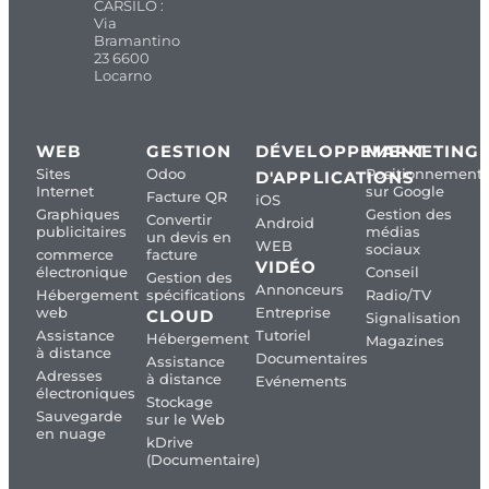
CARSILO :
Via
Bramantino
23 6600
Locarno
WEB
GESTION
DÉVELOPPEMENT
MARKETING
Sites
Odoo
Positionnement
D'APPLICATIONS
Internet
sur Google
Facture QR
iOS
Graphiques
Gestion des
Convertir
Android
publicitaires
médias
un devis en
WEB
sociaux
commerce
facture
VIDÉO
électronique
Conseil
Gestion des
Annonceurs
Hébergement
spécifications
Radio/TV
web
Entreprise
CLOUD
Signalisation
Assistance
Tutoriel
Hébergement
Magazines
à distance
Documentaires
Assistance
Adresses
à distance
Evénements
électroniques
Stockage
Sauvegarde
sur le Web
en nuage
kDrive
(Documentaire)