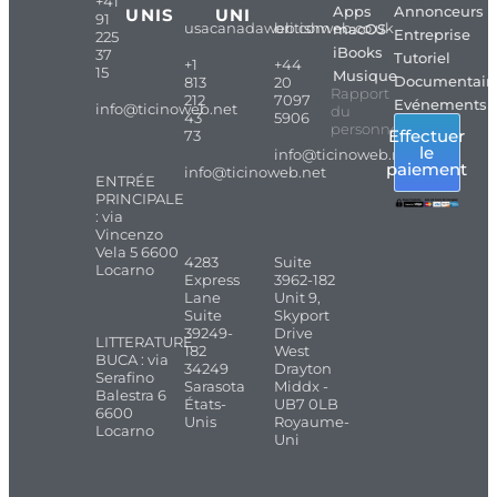
+41
Apps
Annonceurs
UNIS
UNI
91
usacanadaweb.com
britishweb.co.uk
macOS
Entreprise
225
iBooks
37
Tutoriel
+1
+44
15
Musique
Documentair
813
20
Rapport
212
7097
Evénements
info@ticinoweb.net
du
43
5906
personnel
Effectuer
73
le
info@ticinoweb.net
paiement
info@ticinoweb.net
ENTRÉE
PRINCIPALE
: via
Vincenzo
Vela 5 6600
4283
Suite
Locarno
Express
3962-182
Lane
Unit 9,
Suite
Skyport
39249-
Drive
LITTERATURE
182
West
BUCA : via
34249
Drayton
Serafino
Sarasota
Middx -
Balestra 6
États-
UB7 0LB
6600
Unis
Royaume-
Locarno
Uni