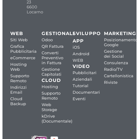
23
6600
Locarno
WEB
GESTIONALI
SVILUPPO
MARKETING
Siti Web
Odoo
Posizionamento
APP
Google
Grafica
QR Fattura
iOS
Pubblicitaria
Gestione
Converti
Android
dei Social
eCommerce
Preventivo
WEB
in Fattura
Consulenza
Hosting
VIDEO
Web
Gestione
Radio/TV
Pubblicitari
Capitolati
Supporto
Cartellonistica
Aziendali
CLOUD
Remoto
Riviste
Tutorial
Hosting
Indirizzi
Email
Documentari
Supporto
Remoto
Cloud
Eventi
Backup
Web
Storage
kDrive
(Documentale)