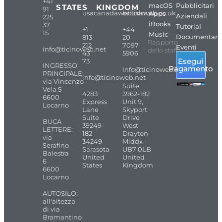
+41
macOS
Pubblicitari
STATES
KINGDOM
91
usacanadaweb.com
britishweb.co.uk
Apps
Aziendali
225
iBooks
37
Tutorial
+1
+44
15
Music
Documentari
813
20
Rapporto
212
7097
Eventi
info@ticinoweb.net
dello staff
43
5906
Esegui
73
INGRESSO
Pagamento
info@ticinoweb.net
PRINCIPALE:
info@ticinoweb.net
via Vincenzo
Suite
Vela 5
4283
3962-182
6600
Express
Unit 9,
Locarno
Lane
Skyport
Suite
Drive
BUCA
39249-
West
LETTERE:
182
Drayton
via
34249
Middx -
Serafino
Sarasota
UB7 0LB
Balestra
United
United
6
States
Kingdom
6600
Locarno
AUTOSILO:
all'altezza
di via
Bramantino