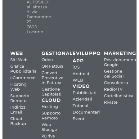
AUTOSILO:
all'altezza
di via
Bramantino
23
6600
Locarno
WEB
GESTIONALI
SVILUPPO
MARKETING
Siti Web
Odoo
Posizionamento
APP
Google
Grafica
QR Fattura
iOS
Pubblicitaria
Gestione
Converti
Android
dei Social
eCommerce
Preventivo
WEB
in Fattura
Consulenza
Hosting
VIDEO
Web
Gestione
Radio/TV
Pubblicitari
Capitolati
Supporto
Cartellonistica
Aziendali
CLOUD
Remoto
Riviste
Tutorial
Hosting
Indirizzi
Email
Documentari
Supporto
Remoto
Cloud
Eventi
Backup
Web
Storage
kDrive