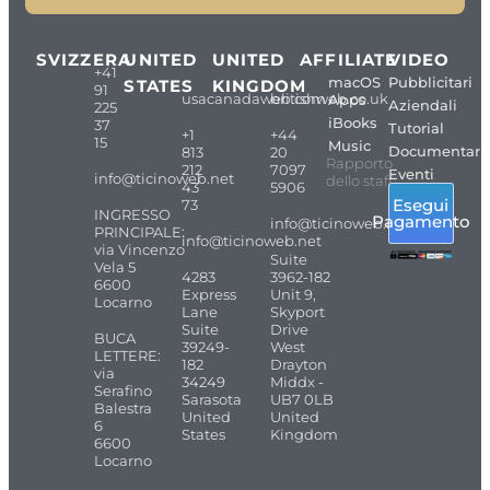
SVIZZERA
UNITED
UNITED
AFFILIATE
VIDEO
+41
macOS
Pubblicitari
STATES
KINGDOM
91
usacanadaweb.com
britishweb.co.uk
Apps
Aziendali
225
iBooks
37
Tutorial
+1
+44
15
Music
Documentari
813
20
Rapporto
212
7097
Eventi
info@ticinoweb.net
dello staff
43
5906
Esegui
73
INGRESSO
Pagamento
info@ticinoweb.net
PRINCIPALE:
info@ticinoweb.net
via Vincenzo
Suite
Vela 5
4283
3962-182
6600
Express
Unit 9,
Locarno
Lane
Skyport
Suite
Drive
BUCA
39249-
West
LETTERE:
182
Drayton
via
34249
Middx -
Serafino
Sarasota
UB7 0LB
Balestra
United
United
6
States
Kingdom
6600
Locarno