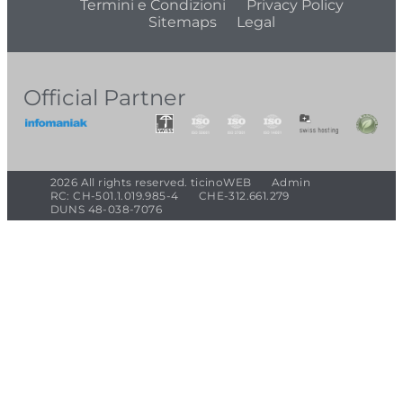
Termini e Condizioni
Privacy Policy
Sitemaps
Legal
Official Partner
2026 All rights reserved. ticinoWEB
Admin
RC: CH-501.1.019.985-4
CHE-312.661.279
DUNS 48-038-7076