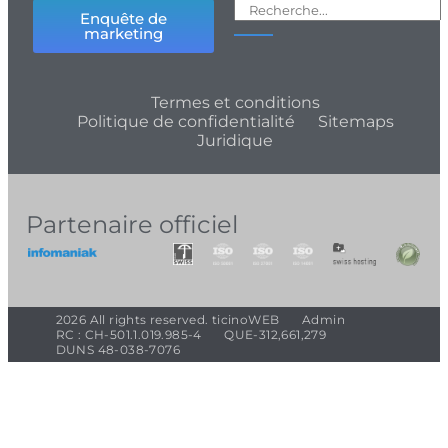
Enquête de
marketing
Termes et conditions
Politique de confidentialité
Sitemaps
Juridique
Partenaire officiel
2026 All rights reserved. ticinoWEB
Admin
RC : CH-501.1.019.985-4
QUE-312,661,279
DUNS 48-038-7076