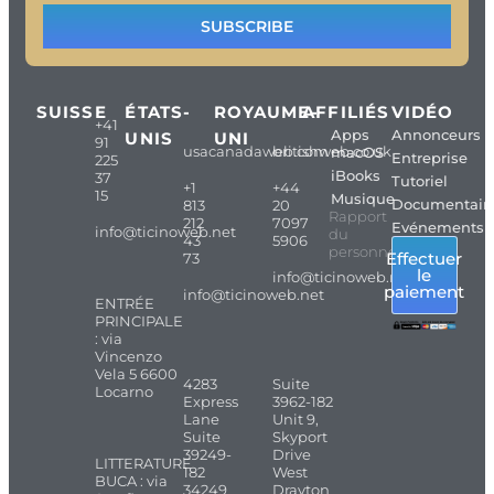
SUBSCRIBE
SUISSE
ÉTATS-
ROYAUME-
AFFILIÉS
VIDÉO
+41
Apps
Annonceurs
UNIS
UNI
91
usacanadaweb.com
britishweb.co.uk
macOS
Entreprise
225
iBooks
37
Tutoriel
+1
+44
15
Musique
Documentair
813
20
Rapport
212
7097
Evénements
info@ticinoweb.net
du
43
5906
personnel
Effectuer
73
le
info@ticinoweb.net
paiement
info@ticinoweb.net
ENTRÉE
PRINCIPALE
: via
Vincenzo
Vela 5 6600
4283
Suite
Locarno
Express
3962-182
Lane
Unit 9,
Suite
Skyport
39249-
Drive
LITTERATURE
182
West
BUCA : via
34249
Drayton