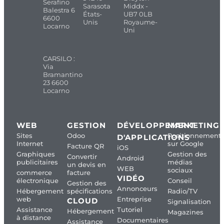
Serafino
Sarasota
Middx -
Balestra 6
États-
UB7 0LB
6600
Unis
Royaume-
Locarno
Uni
CARSILO :
Via
Bramantino
23 6600
Locarno
WEB
GESTION
DÉVELOPPEMENT
MARKETING
Sites
Odoo
Positionnement
D'APPLICATIONS
Internet
sur Google
Facture QR
iOS
Graphiques
Gestion des
Convertir
Android
publicitaires
médias
un devis en
WEB
sociaux
commerce
facture
VIDÉO
électronique
Conseil
Gestion des
Annonceurs
Hébergement
spécifications
Radio/TV
web
Entreprise
CLOUD
Signalisation
Assistance
Tutoriel
Hébergement
Magazines
à distance
Documentaires
Assistance