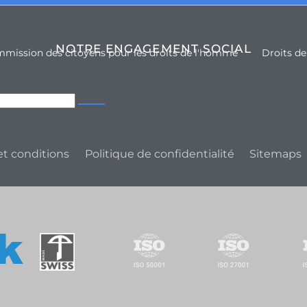
NOTRE ENGAGEMENT SOCIAL
mission des citoyens pour les droits de l'homme
Droits d
t conditions
Politique de confidentialité
Sitemaps