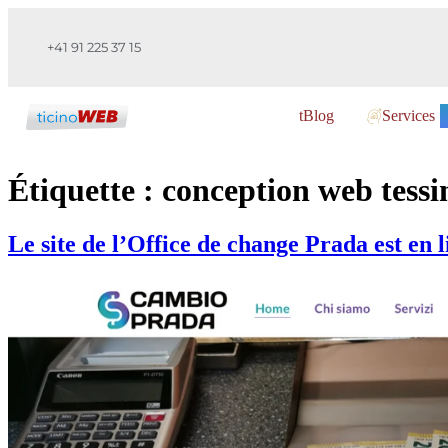
+41 91 225 37 15
tBlog
Services
Étiquette :
conception web tessi
Le site de l’Office de change Prada est en l