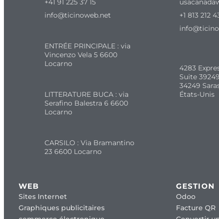
+41 91 225 37 15
usacanada
info@ticinoweb.net
+1 813 212 4
info@ticin
ENTRÉE PRINCIPALE : via
Vincenzo Vela 5 6600
Locarno
4283 Expre
Suite 39249
34249 Sara
LITTERATURE BUCA : via
États-Unis
Serafino Balestra 6 6600
Locarno
CARSILO : Via Bramantino
23 6600 Locarno
WEB
GESTION
Sites Internet
Odoo
Graphiques publicitaires
Facture QR
commerce électronique
Convertir un