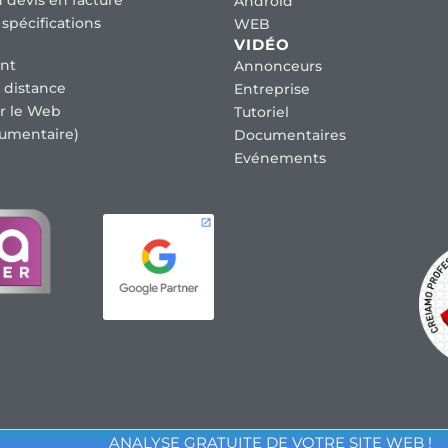
Android
spécifications
WEB
VIDÉO
nt
Annonceurs
 distance
Entreprise
r le Web
Tutoriel
umentaire)
Documentaires
Evénements
ANALYSE GRATUITE DE VOTRE SITE WEB !