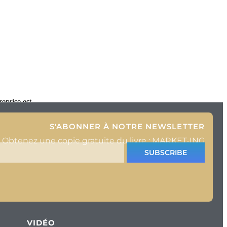
eprise est
S'ABONNER À NOTRE NEWSLETTER
Obtenez une copie gratuite du livre : MARKET-ING
SUBSCRIBE
VIDÉO