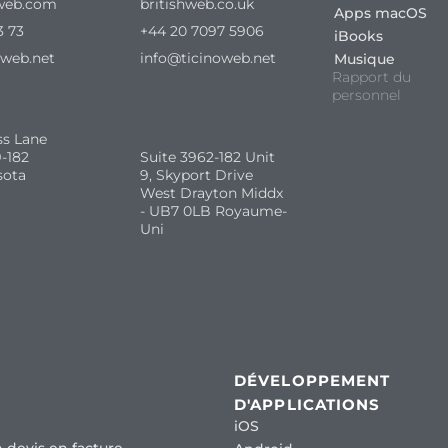
web.com
britishweb.co.uk
Apps macOS
3 73
+44 20 7097 5906
iBooks
oweb.net
info@ticinoweb.net
Musique
Rapport du
personnel
ss Lane
-182
Suite 3962-182 Unit
sota
9, Skyport Drive
West Drayton Middx
- UB7 0LB Royaume-
Uni
DÉVELOPPEMENT
D'APPLICATIONS
iOS
 devis en facture