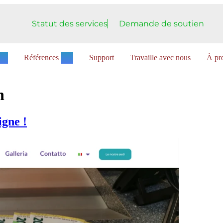
Statut des services
Demande de soutien
Références
Support
Travaille avec nous
À pro
n
igne !