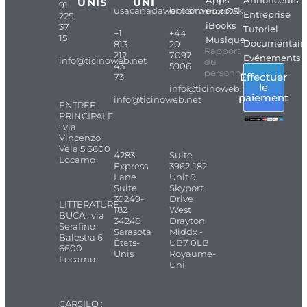
Apps
Annonceurs
UNIS
UNI
91
usacanadaweb.com
britishweb.co.uk
macOS
Entreprise
225
iBooks
37
Tutoriel
+1
+44
15
Musique
Documentair
813
20
Rapport
212
7097
Evénements
info@ticinoweb.net
du
43
5906
personnel
Effectuer
73
le
info@ticinoweb.net
paiement
info@ticinoweb.net
ENTRÉE
PRINCIPALE
: via
Vincenzo
Vela 5 6600
4283
Suite
Locarno
Express
3962-182
Lane
Unit 9,
Suite
Skyport
39249-
Drive
LITTERATURE
182
West
BUCA : via
34249
Drayton
Serafino
Sarasota
Middx -
Balestra 6
États-
UB7 0LB
6600
Unis
Royaume-
Locarno
Uni
CARSILO :