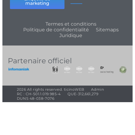
marketing
Termes et conditions
Politique de confidentialité
Sitemaps
Juridique
Partenaire officiel
2026 All rights reserved. ticinoWEB
Admin
RC : CH-501.1.019.985-4
QUE-312,661,279
DUNS 48-038-7076