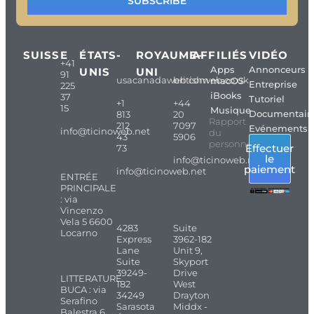
SUBSCRIBE
SUISSE
ÉTATS-
ROYAUME-
AFFILIÉS
VIDÉO
+41
Apps
Annonceurs
UNIS
UNI
91
usacanadaweb.com
britishweb.co.uk
macOS
Entreprise
225
iBooks
37
Tutoriel
+1
+44
15
Musique
Documentair
813
20
Rapport
212
7097
Evénements
info@ticinoweb.net
du
43
5906
personnel
Effectuer
73
le
info@ticinoweb.net
paiement
info@ticinoweb.net
ENTRÉE
PRINCIPALE
: via
Vincenzo
Vela 5 6600
4283
Suite
Locarno
Express
3962-182
Lane
Unit 9,
Suite
Skyport
39249-
Drive
LITTERATURE
182
West
BUCA : via
34249
Drayton
Serafino
Sarasota
Middx -
Balestra 6