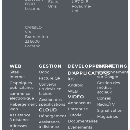
États-
UB7 0LB
6600
Unis
Royaume-
Locarno
Uni
CARSILO :
Via
Bramantino
23 6600
Locarno
WEB
GESTION
DÉVELOPPEMENT
MARKETING
Sites
Odoo
Positionnement
D'APPLICATIONS
Internet
sur Google
Facture QR
iOS
Graphiques
Gestion des
Convertir
Android
publicitaires
médias
un devis en
WEB
sociaux
commerce
facture
VIDÉO
électronique
Conseil
Gestion des
Annonceurs
Hébergement
spécifications
Radio/TV
web
Entreprise
CLOUD
Signalisation
Assistance
Tutoriel
Hébergement
Magazines
à distance
Documentaires
Assistance
Adresses
à distance
Evénements