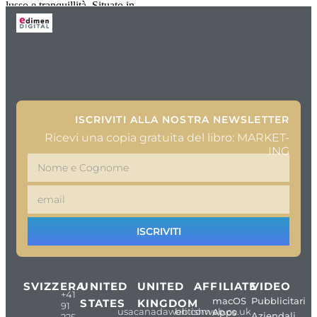
lusso e tranquillità. Situato in
ISCRIVITI ALLA NOSTRA NEWSLETTER
Ricevi una copia gratuita del libro: MARKET-
ING
ISCRIVITI
SVIZZERA
UNITED
UNITED
AFFILIATE
VIDEO
+41
macOS
Pubblicitari
STATES
KINGDOM
91
usacanadaweb.com
britishweb.co.uk
Apps
Aziendali