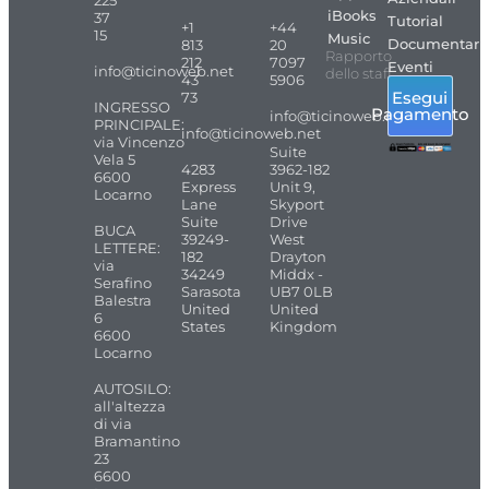
225
iBooks
37
Tutorial
+1
+44
15
Music
Documentari
813
20
Rapporto
212
7097
Eventi
info@ticinoweb.net
dello staff
43
5906
Esegui
73
INGRESSO
Pagamento
info@ticinoweb.net
PRINCIPALE:
info@ticinoweb.net
via Vincenzo
Suite
Vela 5
4283
3962-182
6600
Express
Unit 9,
Locarno
Lane
Skyport
Suite
Drive
BUCA
39249-
West
LETTERE:
182
Drayton
via
34249
Middx -
Serafino
Sarasota
UB7 0LB
Balestra
United
United
6
States
Kingdom
6600
Locarno
AUTOSILO:
all'altezza
di via
Bramantino
23
6600