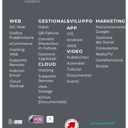
Locarno
WEB
GESTIONALI
SVILUPPO
MARKETING
Siti Web
Odoo
Posizionamento
APP
Google
Grafica
QR Fattura
iOS
Pubblicitaria
Gestione
Converti
Android
dei Social
eCommerce
Preventivo
WEB
in Fattura
Consulenza
Hosting
VIDEO
Web
Gestione
Radio/TV
Pubblicitari
Capitolati
Supporto
Cartellonistica
Aziendali
CLOUD
Remoto
Riviste
Tutorial
Hosting
Indirizzi
Email
Documentari
Supporto
Remoto
Cloud
Eventi
Backup
Web
Storage
kDrive
(Documentale)