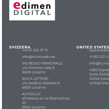
SVIZZERA
UNITED STATE
+41 91 225 37 15
usacanada
info@ticinoweb.net
+1 813 212 4
INGRESSO PRINCIPALE:
info@ticin
via Vincenzo Vela 5
4283 Expre
6600 Locarno
Suite 39249
BUCA LETTERE:
34249 Sara
via Serafino Balestra 6
United Stat
6600 Locarno
AUTOSILO:
all'altezza di via Bramantino
23
6600 Locarno