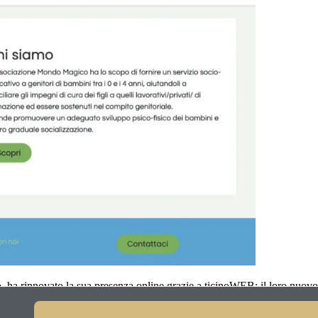
a rinnovato la sua presenza online grazie a ticinoWEB: il loro nuovo s