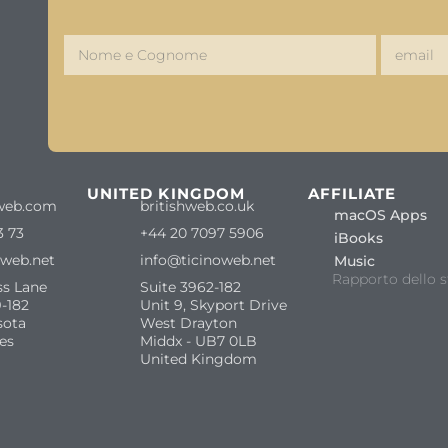
S
UNITED KINGDOM
AFFILIATE
web.com
britishweb.co.uk
macOS Apps
3 73
+44 20 7097 5906
iBooks
oweb.net
info@ticinoweb.net
Music
Rapporto dello s
ss Lane
Suite 3962-182
-182
Unit 9, Skyport Drive
sota
West Drayton
es
Middx - UB7 0LB
United Kingdom