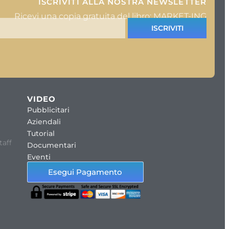
ISCRIVITI ALLA NOSTRA NEWSLETTER
Ricevi una copia gratuita del libro: MARKET-ING
ISCRIVITI
VIDEO
Pubblicitari
Aziendali
Tutorial
taff
Documentari
Eventi
Esegui Pagamento