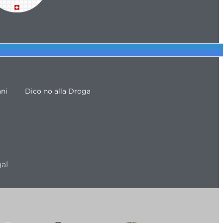
ani
Dico no alla Droga
al