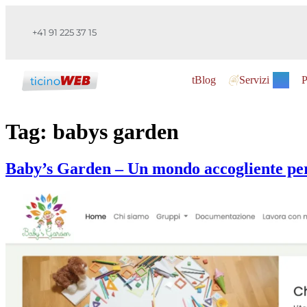
+41 91 225 37 15
tBlog
Servizi
P
Tag:
babys garden
Baby’s Garden – Un mondo accogliente per 