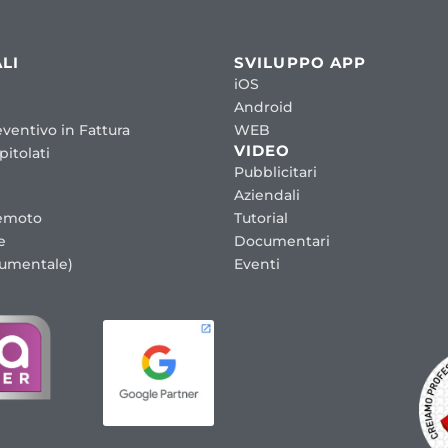
LI
SVILUPPO APP
iOS
Android
ventivo in Fattura
WEB
VIDEO
itolati
Pubblicitari
Aziendali
emoto
Tutorial
e
Documentari
cumentale)
Eventi