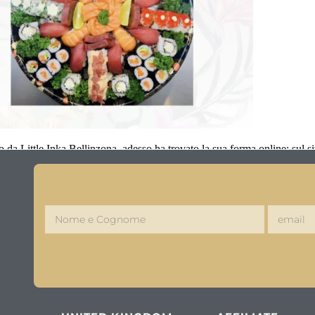
to da Little Inka Bellinzona, adesso ha trovato la sua forma online: sul si