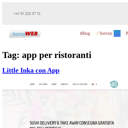
+41 91 225 37 15
tBlog
Servizi
P
Tag:
app per ristoranti
Little Inka con App