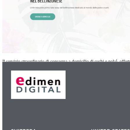
Il servizio straordinario di consegna a domicilio di sushi e poké, offer