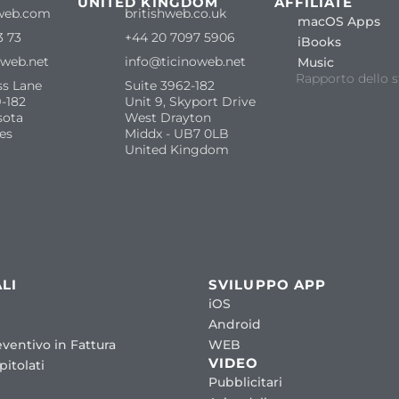
S
UNITED KINGDOM
AFFILIATE
web.com
britishweb.co.uk
macOS Apps
3 73
+44 20 7097 5906
iBooks
oweb.net
info@ticinoweb.net
Music
Rapporto dello s
ss Lane
Suite 3962-182
-182
Unit 9, Skyport Drive
sota
West Drayton
es
Middx - UB7 0LB
United Kingdom
LI
SVILUPPO APP
iOS
Android
ventivo in Fattura
WEB
VIDEO
itolati
Pubblicitari