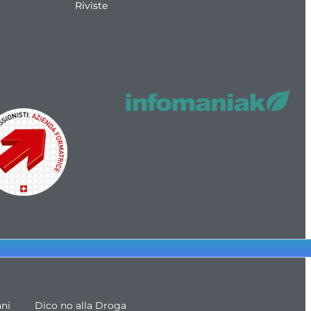
Riviste
ani
Dico no alla Droga