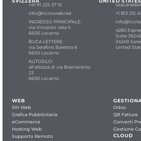
SVIZZERA
UNITED STATE
+41 91 225 37 15
usacanada
info@ticinoweb.net
+1 813 212 4
INGRESSO PRINCIPALE:
info@ticin
via Vincenzo Vela 5
4283 Expre
6600 Locarno
Suite 39249
BUCA LETTERE:
34249 Sara
via Serafino Balestra 6
United Stat
6600 Locarno
AUTOSILO:
all'altezza di via Bramantino
23
6600 Locarno
WEB
GESTIONA
Siti Web
Odoo
Grafica Pubblicitaria
QR Fattura
eCommerce
Converti Pre
Hosting Web
Gestione Cap
CLOUD
Supporto Remoto