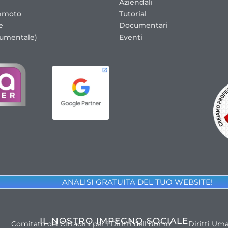
Aziendali
emoto
Tutorial
e
Documentari
cumentale)
Eventi
ANALISI GRATUITA DEL TUO WEBSITE!
IL NOSTRO IMPEGNO SOCIALE
Comitato dei Cittadini per i Diritti dell'Uomo
Diritti Um