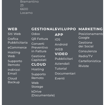
Bramantino
23
6600
Locarno
WEB
GESTIONALI
SVILUPPO
MARKETING
Siti Web
Odoo
Posizionamento
APP
Google
Grafica
QR Fattura
iOS
Pubblicitaria
Gestione
Converti
Android
dei Social
eCommerce
Preventivo
WEB
in Fattura
Consulenza
Hosting
VIDEO
Web
Gestione
Radio/TV
Pubblicitari
Capitolati
Supporto
Cartellonistica
Aziendali
CLOUD
Remoto
Riviste
Tutorial
Hosting
Indirizzi
Email
Documentari
Supporto
Remoto
Cloud
Eventi
Backup
Web
Storage
kDrive
(Documentale)