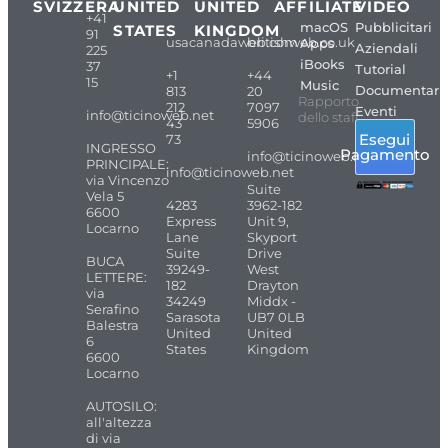
SVIZZERA
UNITED
UNITED
AFFILIATE
VIDEO
+41
macOS
Pubblicitari
STATES
KINGDOM
91
usacanadaweb.com
britishweb.co.uk
Apps
Aziendali
225
iBooks
37
Tutorial
+1
+44
15
Music
Documentari
813
20
Rapporto
212
7097
Eventi
info@ticinoweb.net
dello staff
43
5906
Esegui
73
INGRESSO
Pagamento
info@ticinoweb.net
PRINCIPALE:
info@ticinoweb.net
via Vincenzo
Suite
Vela 5
4283
3962-182
6600
Express
Unit 9,
Locarno
Lane
Skyport
Suite
Drive
BUCA
39249-
West
LETTERE:
182
Drayton
via
34249
Middx -
Serafino
Sarasota
UB7 0LB
Balestra
United
United
6
States
Kingdom
6600
Locarno
AUTOSILO:
all'altezza
di via