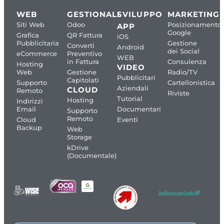
WEB
GESTIONALI
SVILUPPO
MARKETING
Siti Web
Odoo
Posizionamento
APP
Google
Grafica
QR Fattura
iOS
Pubblicitaria
Gestione
Converti
Android
dei Social
eCommerce
Preventivo
WEB
in Fattura
Consulenza
Hosting
VIDEO
Web
Gestione
Radio/TV
Pubblicitari
Capitolati
Supporto
Cartellonistica
Aziendali
CLOUD
Remoto
Riviste
Tutorial
Hosting
Indirizzi
Email
Documentari
Supporto
Remoto
Cloud
Eventi
Backup
Web
Storage
kDrive
(Documentale)