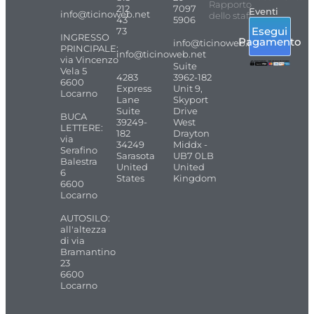
Rapporto
212
7097
Eventi
info@ticinoweb.net
dello staff
43
5906
Esegui
73
INGRESSO
Pagamento
info@ticinoweb.net
PRINCIPALE:
info@ticinoweb.net
via Vincenzo
Suite
Vela 5
4283
3962-182
6600
Express
Unit 9,
Locarno
Lane
Skyport
Suite
Drive
BUCA
39249-
West
LETTERE:
182
Drayton
via
34249
Middx -
Serafino
Sarasota
UB7 0LB
Balestra
United
United
6
States
Kingdom
6600
Locarno
AUTOSILO:
all'altezza
di via
Bramantino
23
6600
Locarno