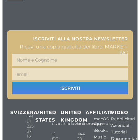
ISCRIVITI ALLA NOSTRA NEWSLETTER
Ricevi una copia gratuita del libro: MARKET-
ING
ISCRIVITI
SVIZZERA
UNITED
UNITED
AFFILIATE
VIDEO
+41
macOS
Pubblicitari
STATES
KINGDOM
91
usacanadaweb.com
britishweb.co.uk
Apps
Aziendali
225
iBooks
37
Tutorial
+1
+44
15
Music
Documentari
813
20