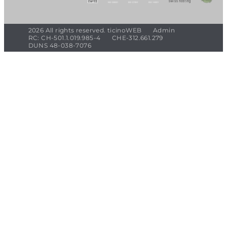
2026 All rights reserved. ticinoWEB
Admin
RC: CH-501.1.019.985-4
CHE-312.661.279
DUNS 48-038-7076