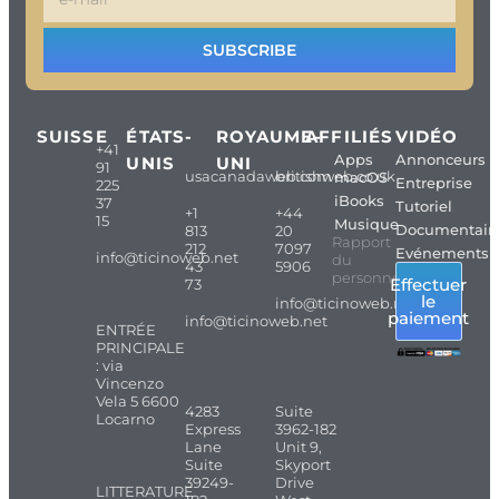
SUBSCRIBE
SUISSE
ÉTATS-
ROYAUME-
AFFILIÉS
VIDÉO
+41
Apps
Annonceurs
UNIS
UNI
91
usacanadaweb.com
britishweb.co.uk
macOS
Entreprise
225
iBooks
37
Tutoriel
+1
+44
15
Musique
Documentair
813
20
Rapport
212
7097
Evénements
info@ticinoweb.net
du
43
5906
personnel
Effectuer
73
le
info@ticinoweb.net
paiement
info@ticinoweb.net
ENTRÉE
PRINCIPALE
: via
Vincenzo
Vela 5 6600
4283
Suite
Locarno
Express
3962-182
Lane
Unit 9,
Suite
Skyport
39249-
Drive
LITTERATURE