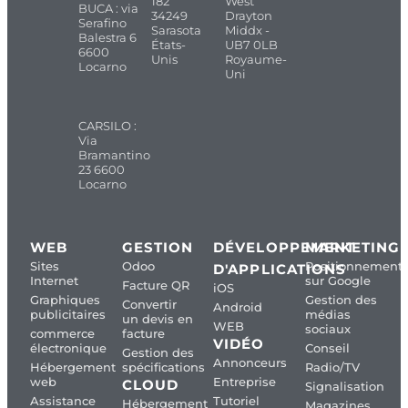
182
West
BUCA : via
34249
Drayton
Serafino
Sarasota
Middx -
Balestra 6
États-
UB7 0LB
6600
Unis
Royaume-
Locarno
Uni
CARSILO :
Via
Bramantino
23 6600
Locarno
WEB
GESTION
DÉVELOPPEMENT
MARKETING
Sites
Odoo
Positionnement
D'APPLICATIONS
Internet
sur Google
Facture QR
iOS
Graphiques
Gestion des
Convertir
Android
publicitaires
médias
un devis en
WEB
sociaux
commerce
facture
VIDÉO
électronique
Conseil
Gestion des
Annonceurs
Hébergement
spécifications
Radio/TV
web
Entreprise
CLOUD
Signalisation
Assistance
Tutoriel
Hébergement
Magazines