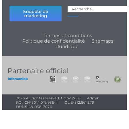
Enquête de
marketing
Termes et conditions
Politique de confidentialité
Sitemaps
Juridique
Partenaire officiel
2026 All rights reserved. ticinoWEB
Admin
RC : CH-501.1.019.985-4
QUE-312,661,279
DUNS 48-038-7076