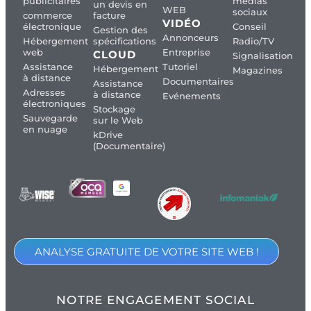
publicitaires
médias
un devis en
WEB
sociaux
commerce
facture
VIDÉO
électronique
Conseil
Gestion des
Annonceurs
Hébergement
spécifications
Radio/TV
web
Entreprise
CLOUD
Signalisation
Assistance
Tutoriel
Hébergement
Magazines
à distance
Documentaires
Assistance
Adresses
à distance
Evénements
électroniques
Stockage
Sauvegarde
sur le Web
en nuage
kDrive
(Documentaire)
ANALYSE GRATUITE DE VOTRE SITE WEB !
NOTRE ENGAGEMENT SOCIAL