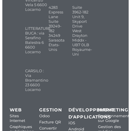
Vela 5 6600
4283
Suite
Locarno
Express
3962-182
Lane
Unit 9,
Suite
Skyport
39249-
Drive
LITTERATURE
182
West
BUCA : via
34249
Drayton
Serafino
Sarasota
Middx -
Balestra 6
États-
UB7 0LB
6600
Unis
Royaume-
Locarno
Uni
CARSILO :
Via
Bramantino
23 6600
Locarno
WEB
GESTION
DÉVELOPPEMENT
MARKETING
Sites
Odoo
Positionnement
D'APPLICATIONS
Internet
sur Google
Facture QR
iOS
Graphiques
Gestion des
Convertir
Android