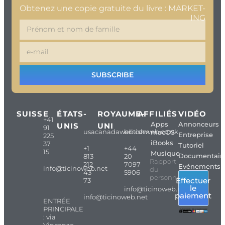
Obtenez une copie gratuite du livre : MARKET-
ING
SUBSCRIBE
SUISSE
ÉTATS-
ROYAUME-
AFFILIÉS
VIDÉO
+41
Apps
Annonceurs
UNIS
UNI
91
usacanadaweb.com
britishweb.co.uk
macOS
Entreprise
225
iBooks
37
Tutoriel
+1
+44
15
Musique
Documentair
813
20
Rapport
212
7097
Evénements
info@ticinoweb.net
du
43
5906
personnel
Effectuer
73
le
info@ticinoweb.net
paiement
info@ticinoweb.net
ENTRÉE
PRINCIPALE
: via
Vincenzo