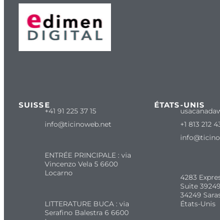
SUISSE
ÉTATS-UNIS
+41 91 225 37 15
usacanada
info@ticinoweb.net
+1 813 212 4
info@ticin
ENTRÉE PRINCIPALE : via
Vincenzo Vela 5 6600
Locarno
4283 Expre
Suite 39249
34249 Sara
LITTERATURE BUCA : via
États-Unis
Serafino Balestra 6 6600