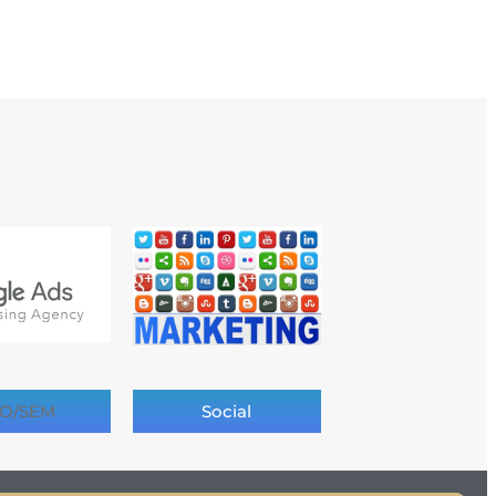
O/SEM
Social