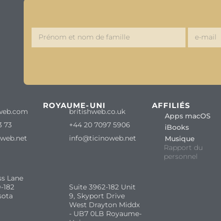
ROYAUME-UNI
AFFILIÉS
web.com
britishweb.co.uk
Apps macOS
3 73
+44 20 7097 5906
iBooks
oweb.net
info@ticinoweb.net
Musique
Rapport du
personnel
ss Lane
-182
Suite 3962-182 Unit
sota
9, Skyport Drive
West Drayton Middx
- UB7 0LB Royaume-