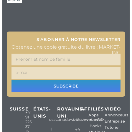
S'ABONNER À NOTRE NEWSLETTER
Obtenez une copie gratuite du livre : MARKET-
ING
SUBSCRIBE
SUISSE
ÉTATS-
ROYAUME-
AFFILIÉS
VIDÉO
+41
Apps
Annonceurs
UNIS
UNI
91
usacanadaweb.com
britishweb.co.uk
macOS
Entreprise
225
iBooks
37
Tutoriel
+1
+44
15
Musique