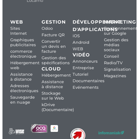
Locarno
WEB
GESTION
DÉVELOPPEMENT
MARKETING
Sites
Odoo
Positionnement
D'APPLICATIONS
Internet
sur Google
Facture QR
iOS
Graphiques
Gestion des
Convertir
Android
publicitaires
médias
un devis en
WEB
sociaux
commerce
facture
VIDÉO
électronique
Conseil
Gestion des
Annonceurs
Hébergement
spécifications
Radio/TV
web
Entreprise
CLOUD
Signalisation
Assistance
Tutoriel
Hébergement
Magazines
à distance
Documentaires
Assistance
Adresses
à distance
Evénements
électroniques
Stockage
Sauvegarde
sur le Web
en nuage
kDrive
(Documentaire)