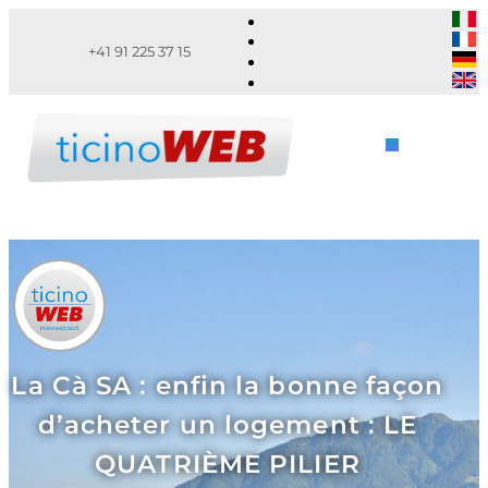
+41 91 225 37 15
La Cà SA : enfin la bonne façon
d’acheter un logement : LE
QUATRIÈME PILIER