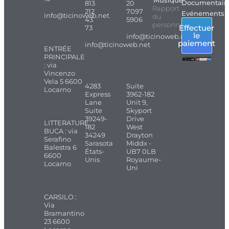
Documentair
813
20
Rapport
212
7097
Evénements
info@ticinoweb.net
du
43
5906
personnel
Effectuer
73
le
info@ticinoweb.net
paiement
info@ticinoweb.net
ENTRÉE
PRINCIPALE
: via
Vincenzo
Vela 5 6600
4283
Suite
Locarno
Express
3962-182
Lane
Unit 9,
Suite
Skyport
39249-
Drive
LITTERATURE
182
West
BUCA : via
34249
Drayton
Serafino
Sarasota
Middx -
Balestra 6
États-
UB7 0LB
6600
Unis
Royaume-
Locarno
Uni
CARSILO :
Via
Bramantino
23 6600